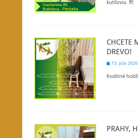
kutilovia.
CHCETE 
DREVO!
Posted
13. júla 2026
on
Kvalitné ho
PRAHY, 