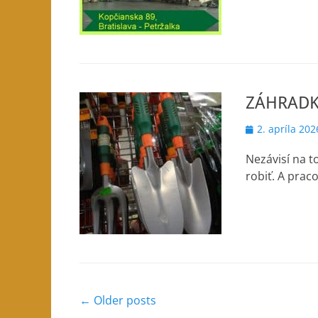
ZÁHRADK
Posted
2. apríla 202
on
Nezávisí na t
robiť. A prac
Post
←
Older posts