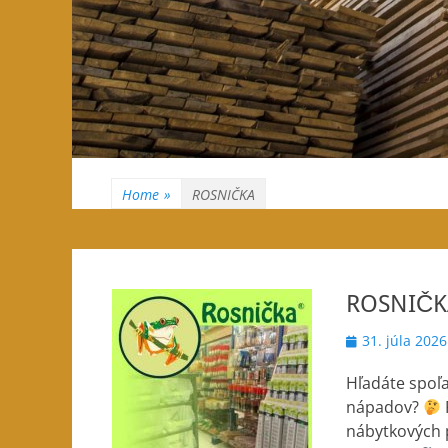
Home
»
ROSNIČKA
ROSNIČK
Posted
31. júla 2026
on
Hľadáte spoľa
nápadov?
nábytkových p