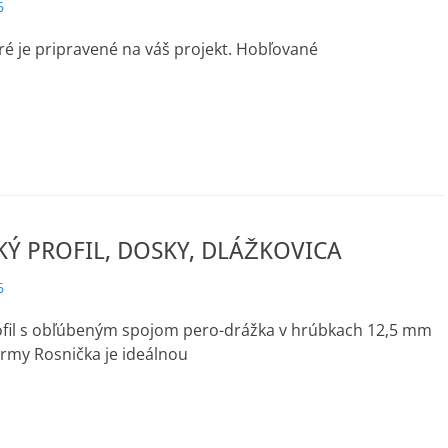
6
ré je pripravené na váš projekt. Hobľované
Ý PROFIL, DOSKY, DLÁŽKOVICA
6
ofil s obľúbeným spojom pero-drážka v hrúbkach 12,5 mm
rmy Rosnička je ideálnou