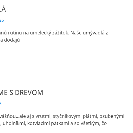
LÁ
26
nú rutinu na umelecký zážitok. Naše umývadlá z
la dodajú
ME S DREVOM
6
vášňou…ale aj s vrutmi, styčnikovými plátmi, ozubenými
uholníkmi, kotviacimi pätkami a so všetkým, čo