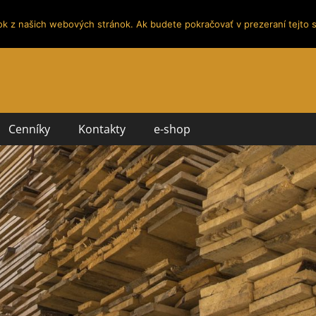
ok z našich webových stránok. Ak budete pokračovať v prezeraní tejto s
Cenníky
Kontakty
e-shop