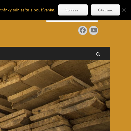
tránky súhlasíte s používaním.
Súhlasím
Čítať viac
Search
for:
Facebook
YouTube
Search