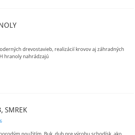
NOLY
derných drevostavieb, realizácií krovov aj záhradných
VH hranoly nahrádzajú
B, SMREK
6
znorodým použitím. Buk, dub pre výrobu schodísk, ako