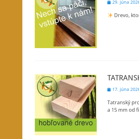
Posted
29. júna 202
on
Drevo, kto
TATRANSK
Posted
17. júna 202
on
Tatranský pr
a 15 mm od fi