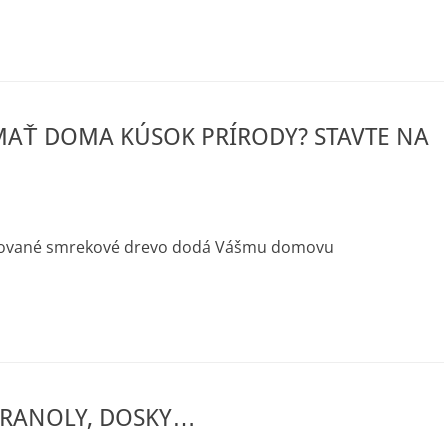
MAŤ DOMA KÚSOK PRÍRODY? STAVTE NA
bľované smrekové drevo dodá Vášmu domovu
HRANOLY, DOSKY…