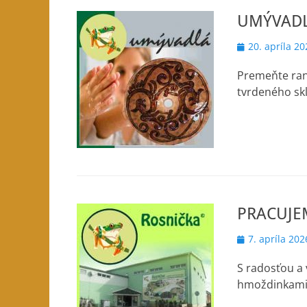
UMÝVAD
Posted
20. apríla 20
on
Premeňte ran
tvrdeného sk
PRACUJE
Posted
7. apríla 202
on
S radosťou a 
hmoždinkami, 