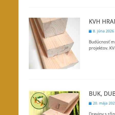
KVH HRA
Posted
8. júna 2026
on
Budúcnosť mo
projektov. K
BUK, DU
Posted
20. mája 202
on
Dreviny s rô