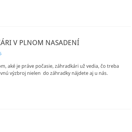
ÁRI V PLNOM NASADENÍ
6
om, aké je práve počasie, záhradkári už vedia, čo treba
ovnú výzbroj nielen do záhradky nájdete aj u nás.