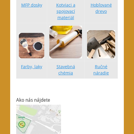
MFP dosky
Kotviaci a
Hobľované
spojovací
drevo
materiál
Farby, laky
Stavebná
Ručné
chémia
náradie
Ako nás nájdete