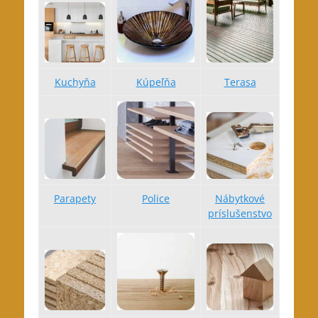
Kuchyňa
Kúpeľňa
Terasa
Parapety
Police
Nábytkové
príslušenstvo