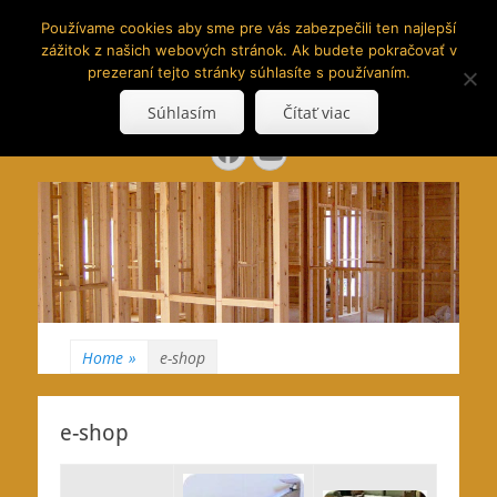
www.hranoly.sk
Používame cookies aby sme pre vás zabezpečili ten najlepší
zážitok z našich webových stránok. Ak budete pokračovať v
…kus prírody priamo k Vám
prezeraní tejto stránky súhlasíte s používaním.
Search
Súhlasím
Čítať viac
for:
Facebook
YouTube
Home
»
e-shop
e-shop