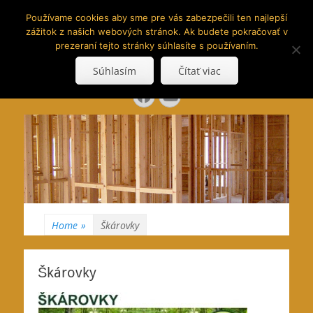
www.hranoly.sk
Používame cookies aby sme pre vás zabezpečili ten najlepší
zážitok z našich webových stránok. Ak budete pokračovať v
…kus prírody priamo k Vám
prezeraní tejto stránky súhlasíte s používaním.
Search
Súhlasím
Čítať viac
for:
Facebook
YouTube
Home
»
Škárovky
Škárovky