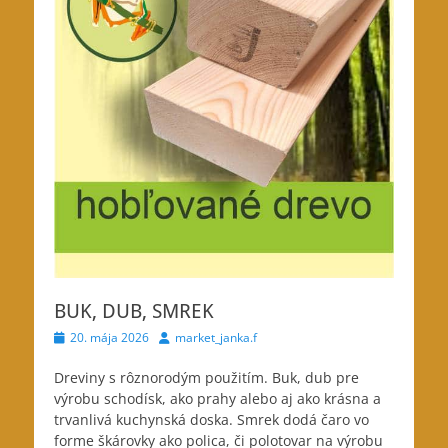
BUK, DUB, SMREK
Posted
Author
20. mája 2026
market_janka.f
on
Dreviny s rôznorodým použitím. Buk, dub pre
výrobu schodísk, ako prahy alebo aj
ako krásna a
trvanlivá kuchynská doska. Smrek dodá čaro vo
forme škárovky ako polica, či polotovar na výrobu