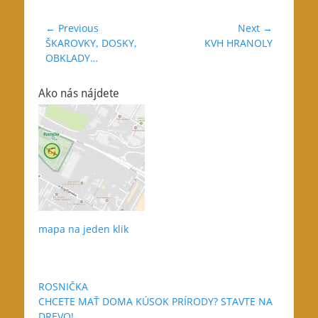
Navigácia
← Previous
Next →
Previous
Next
ŠKAROVKY, DOSKY,
KVH HRANOLY
v
post:
post:
OBKLADY…
článku
Ako nás nájdete
mapa na jeden klik
ROSNIČKA
CHCETE MAŤ DOMA KÚSOK PRÍRODY? STAVTE NA
DREVO!