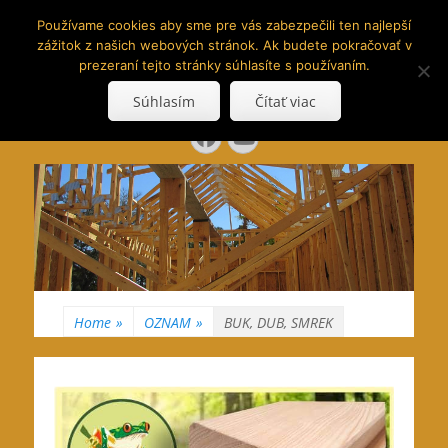
www.hranoly.sk
Používame cookies aby sme pre vás zabezpečili ten najlepší
zážitok z našich webových stránok. Ak budete pokračovať v
…kus prírody priamo k Vám
prezeraní tejto stránky súhlasíte s používaním.
Search
Súhlasím
Čítať viac
for:
Facebook
YouTube
Home
»
OZNAM
»
BUK, DUB, SMREK