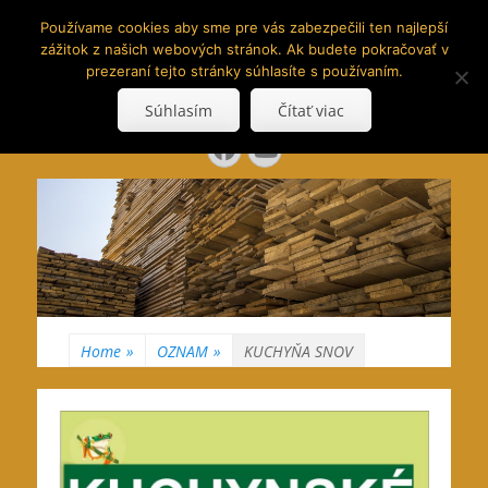
www.hranoly.sk
Používame cookies aby sme pre vás zabezpečili ten najlepší
zážitok z našich webových stránok. Ak budete pokračovať v
…kus prírody priamo k Vám
prezeraní tejto stránky súhlasíte s používaním.
Search
Súhlasím
Čítať viac
for:
Facebook
YouTube
Home
»
OZNAM
»
KUCHYŇA SNOV