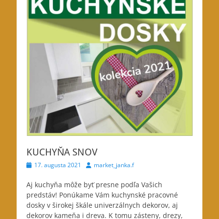
KUCHYŇA SNOV
Posted
Author
17. augusta 2021
market_janka.f
on
Aj kuchyňa môže byť presne podľa Vašich
predstáv! Ponúkame Vám kuchynské pracovné
dosky v širokej
škále univerzálnych dekorov, aj
dekorov kameňa i dreva. K tomu zásteny, drezy,