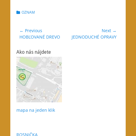
Categories
OZNAM
Navigácia
← Previous
Next →
Previous
Next
HOBĽOVANÉ DREVO
JEDNODUCHÉ OPRAVY
v
post:
post:
článku
Ako nás nájdete
mapa na jeden klik
ROSNIČKA