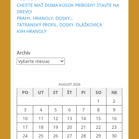
CHCETE MAŤ DOMA KÚSOK PRÍRODY? STAVTE NA
DREVO!
PRAHY, HRANOLY, DOSKY…
TATRANSKÝ PROFIL, DOSKY, DLÁŽKOVICA
KVH HRANOLY
Archív
Archív
AUGUST 2026
PO
UT
ST
ŠT
PI
SO
NE
1
2
3
4
5
6
7
8
9
10
11
12
13
14
15
16
17
18
19
20
21
22
23
24
25
26
27
28
29
30