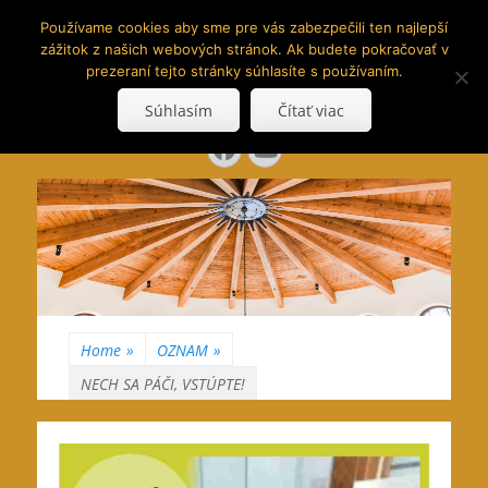
www.hranoly.sk
Používame cookies aby sme pre vás zabezpečili ten najlepší
zážitok z našich webových stránok. Ak budete pokračovať v
…kus prírody priamo k Vám
prezeraní tejto stránky súhlasíte s používaním.
Search
Súhlasím
Čítať viac
for:
Facebook
YouTube
Home
»
OZNAM
»
NECH SA PÁČI, VSTÚPTE!