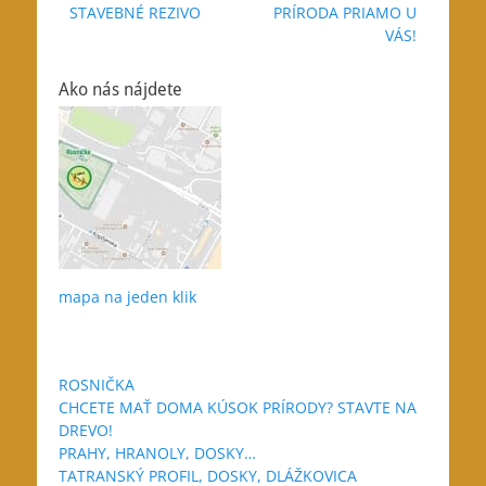
Previous
Next
STAVEBNÉ REZIVO
PRÍRODA PRIAMO U
v
post:
post:
VÁS!
článku
Ako nás nájdete
mapa na jeden klik
ROSNIČKA
CHCETE MAŤ DOMA KÚSOK PRÍRODY? STAVTE NA
DREVO!
PRAHY, HRANOLY, DOSKY…
TATRANSKÝ PROFIL, DOSKY, DLÁŽKOVICA