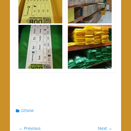
Categories
OZNAM
Navigácia
← Previous
Next →