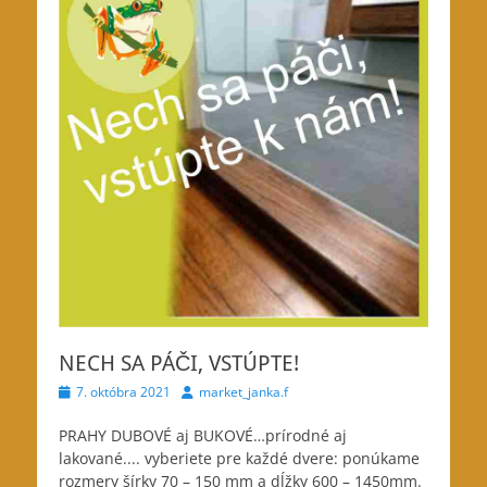
NECH SA PÁČI, VSTÚPTE!
Posted
Author
7. októbra 2021
market_janka.f
on
PRAHY DUBOVÉ aj BUKOVÉ…prírodné aj
lakované..
.. vyberiete pre každé dvere: ponúkame
rozmery šírky 70 – 150 mm a dĺžky 600 – 1450mm.