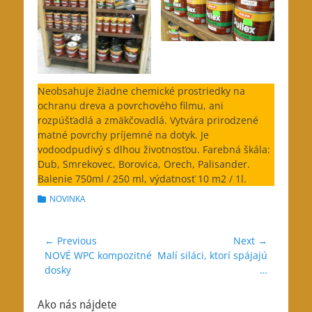
Neobsahuje žiadne chemické prostriedky na
ochranu dreva a povrchového filmu, ani
rozpúšťadlá a zmäkčovadlá. Vytvára prirodzené
matné povrchy príjemné na dotyk. Je
vodoodpudivý s dlhou životnosťou. Farebná škála:
Dub, Smrekovec, Borovica, Orech, Palisander.
Balenie 750ml / 250 ml, výdatnosť 10 m2 / 1l.
Categories
NOVINKA
Navigácia
← Previous
Next →
Previous
Next
NOVÉ WPC kompozitné
Malí siláci, ktorí spájajú
v
post:
post:
dosky
…
článku
Ako nás nájdete