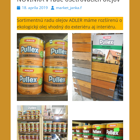
Posted
Author
18. apríla 2019
market_janka.f
on
Sortimentnú radu olejov ADLER máme rozšírenú o
ekologický olej
vhodný do exteriéru aj interiéru.