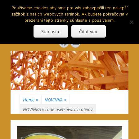
www.hranoly.sk
Používame cookies aby sme pre vás zabezpečili ten najlepší
zážitok z našich webových stránok. Ak budete pokračovať v
…kus prírody priamo k Vám
prezeraní tejto stránky súhlasíte s používaním.
Search
Súhlasím
Čítať viac
for:
Facebook
YouTube
Home
»
NOVINKA
»
NOVINKA v rade ošetrovacích olejov