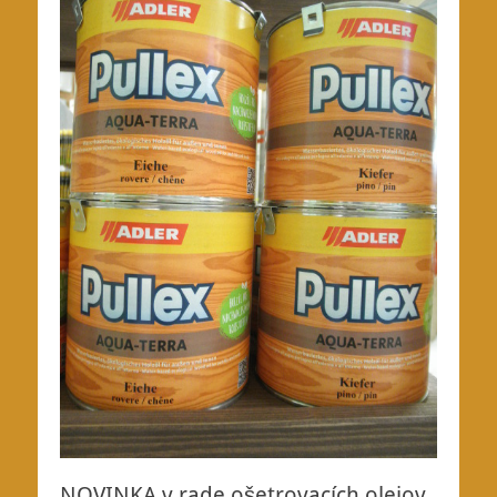
NOVINKA v rade ošetrovacích olejov