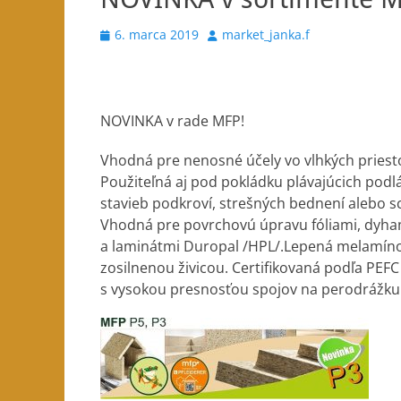
Posted
Author
6. marca 2019
market_janka.f
on
NOVINKA v rade MFP!
Vhodná pre nenosné účely vo vlhkých priest
Použiteľná aj pod pokládku plávajúcich podl
stavieb podkroví, strešných bednení alebo 
Vhodná pre povrchovú úpravu fóliami, dyha
a laminátmi Duropal /HPL/.Lepená melamí
zosilnenou živicou. Certifikovaná podľa PEFC
s vysokou presnosťou spojov na perodrážku