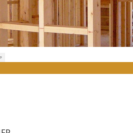
P
MFP