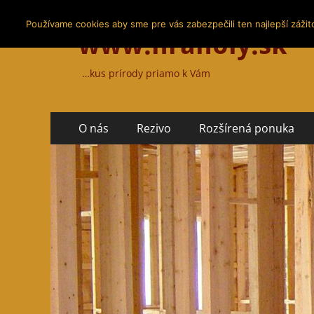
Používame cookies aby sme pre vás zabezpečili ten najlepší zážit
www.hranoly.sk
…kus prírody priamo k Vám
Primary
Skip
O nás
Rezivo
Rozšírená ponuka
to
Menu
content