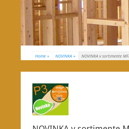
Home
»
NOVINKA
»
NOVINKA v sortimente MF
NOVINKA v sortimente 