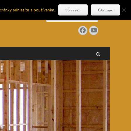
tránky súhlasíte s používaním.
Súhlasím
Čítať viac
Search
for:
Facebook
YouTube
Search