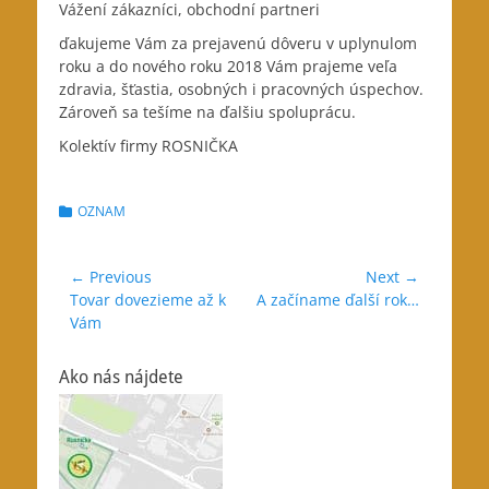
Vážení zákazníci, obchodní partneri
ďakujeme Vám za prejavenú dôveru v uplynulom
roku a do nového roku 2018 Vám prajeme veľa
zdravia, šťastia, osobných i pracovných úspechov.
Zároveň sa tešíme na ďalšiu spoluprácu.
Kolektív firmy ROSNIČKA
Categories
OZNAM
Navigácia
← Previous
Next →
Previous
Next
Tovar dovezieme až k
A začíname ďalší rok…
v
post:
post:
Vám
článku
Ako nás nájdete