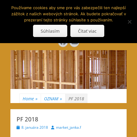
www.hranoly.sk
Používame cookies aby sme pre vás zabezpečili ten najlepší
zážitok z našich webových stránok. Ak budete pokračovať v
…kus prírody priamo k Vám
prezeraní tejto stránky súhlasíte s používaním.
Search
Súhlasím
Čítať viac
for:
Facebook
YouTube
Home
»
OZNAM
»
PF 2018
PF 2018
Posted
Author
8. januára 2018
market_janka.f
on