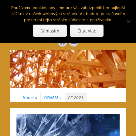
www.hranoly.sk
Používame cookies aby sme pre vás zabezpečili ten najlepší
zážitok z našich webových stránok. Ak budete pokračovať v
…kus prírody priamo k Vám
prezeraní tejto stránky súhlasíte s používaním.
Search
Súhlasím
Čítať viac
for:
Facebook
YouTube
Home
»
OZNAM
»
PF 2021