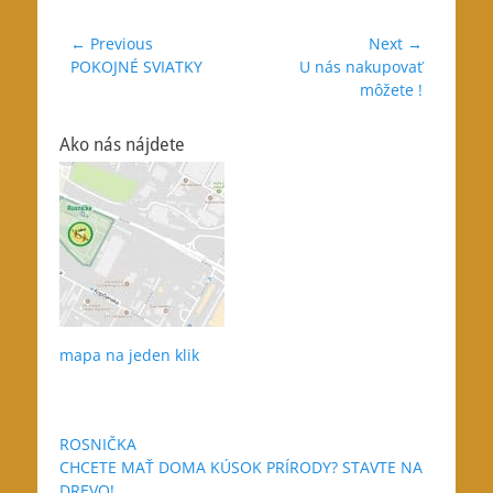
Navigácia
← Previous
Next →
Previous
Next
POKOJNÉ SVIATKY
U nás nakupovať
v
post:
post:
môžete !
článku
Ako nás nájdete
mapa na jeden klik
ROSNIČKA
CHCETE MAŤ DOMA KÚSOK PRÍRODY? STAVTE NA
DREVO!