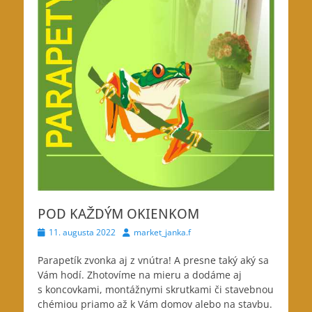
POD KAŽDÝM OKIENKOM
Posted
Author
11. augusta 2022
market_janka.f
on
Parapetík zvonka aj z vnútra! A presne taký aký sa
Vám hodí. Zhotovíme na mieru a dodáme aj
s koncovkami, montážnymi skrutkami
či stavebnou
chémiou priamo až k Vám domov alebo na stavbu.