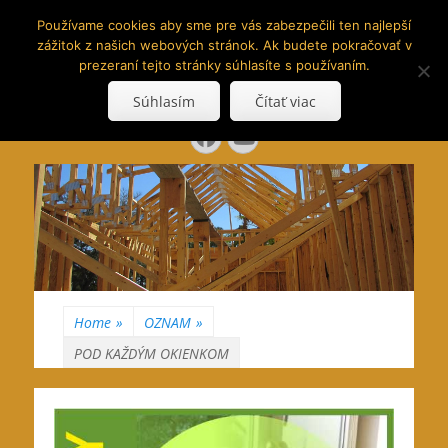
www.hranoly.sk
Používame cookies aby sme pre vás zabezpečili ten najlepší
zážitok z našich webových stránok. Ak budete pokračovať v
…kus prírody priamo k Vám
prezeraní tejto stránky súhlasíte s používaním.
Search
Súhlasím
Čítať viac
for:
Facebook
YouTube
Home
»
OZNAM
»
POD KAŽDÝM OKIENKOM