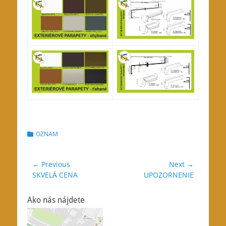
Categories
OZNAM
Navigácia
← Previous
Next →
Previous
Next
SKVELÁ CENA
UPOZORNENIE
v
post:
post:
článku
Ako nás nájdete