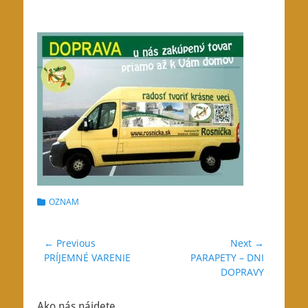
Categories
OZNAM
Navigácia
← Previous
Next →
Previous
Next
PRÍJEMNÉ VARENIE
PARAPETY – DNI
v
post:
post:
DOPRAVY
článku
Ako nás nájdete