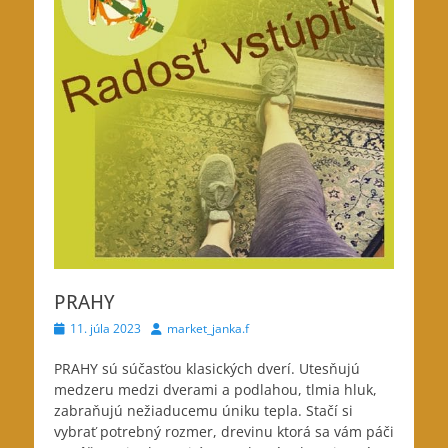
PRAHY
Posted
Author
11. júla 2023
market_janka.f
on
PRAHY sú súčasťou klasických dverí. Utesňujú
medzeru medzi dverami a podlahou, tlmia hluk,
zabraňujú nežiaducemu
úniku tepla. Stačí si
vybrať potrebný rozmer, drevinu ktorá sa vám páči