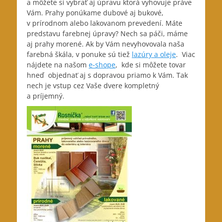
a môžete si vybrať aj úpravu ktorá vyhovuje práve
Vám. Prahy ponúkame dubové aj bukové,
v prírodnom alebo lakovanom prevedení. Máte
predstavu farebnej úpravy? Nech sa páči, máme
aj prahy morené. Ak by Vám nevyhovovala naša
farebná škála, v ponuke sú tiež
lazúry a oleje
. Viac
nájdete na našom
e-shope
, kde si môžete tovar
hneď objednať aj s dopravou priamo k Vám. Tak
nech je vstup cez Vaše dvere kompletný
a príjemný.