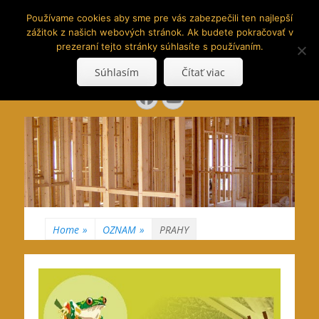
www.hranoly.sk
Používame cookies aby sme pre vás zabezpečili ten najlepší
zážitok z našich webových stránok. Ak budete pokračovať v
…kus prírody priamo k Vám
prezeraní tejto stránky súhlasíte s používaním.
Search
Súhlasím
Čítať viac
for:
Facebook
YouTube
Home
»
OZNAM
»
PRAHY