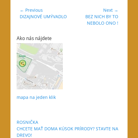
Navigácia
← Previous
Next →
Previous
Next
DIZAJNOVÉ UMÝVADLO
BEZ NICH BY TO
v
post:
post:
NEBOLO ONO !
článku
Ako nás nájdete
mapa na jeden klik
ROSNIČKA
CHCETE MAŤ DOMA KÚSOK PRÍRODY? STAVTE NA
DREVO!