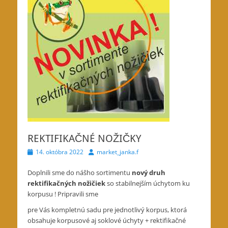
REKTIFIKAČNÉ NOŽIČKY
Posted
Author
14. októbra 2022
market_janka.f
on
Doplnili sme do nášho sortimentu
nový druh
rektifikačných nožičiek
so stabilnejším úchytom ku
korpusu ! Pripravili sme
pre Vás kompletnú sadu pre jednotlivý korpus, ktorá
obsahuje korpusové aj soklové úchyty + rektifikačné