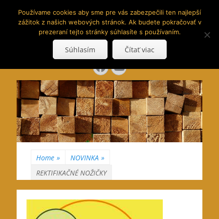
www.hranoly.sk
Používame cookies aby sme pre vás zabezpečili ten najlepší
zážitok z našich webových stránok. Ak budete pokračovať v
…kus prírody priamo k Vám
prezeraní tejto stránky súhlasíte s používaním.
Search
Súhlasím
Čítať viac
for:
Facebook
YouTube
Home
»
NOVINKA
»
REKTIFIKAČNÉ NOŽIČKY