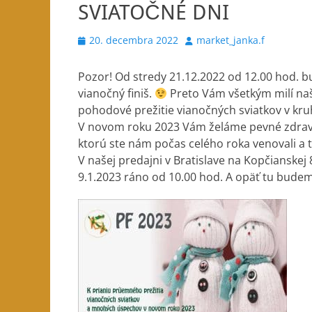
SVIATOČNÉ DNI
Posted
Author
20. decembra 2022
market_janka.f
on
Pozor! Od stredy 21.12.2022 od 12.00 hod.
vianočný finiš.
Preto Vám všetkým milí naš
pohodové prežitie vianočných sviatkov v kru
V novom roku 2023 Vám želáme pevné zdravie
ktorú ste nám počas celého roka venovali a 
V našej predajni v Bratislave na Kopčianskej
9.1.2023 ráno od 10.00 hod. A opäť tu budeme