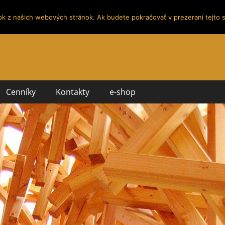
ok z našich webových stránok. Ak budete pokračovať v prezeraní tejto s
Cenníky
Kontakty
e-shop