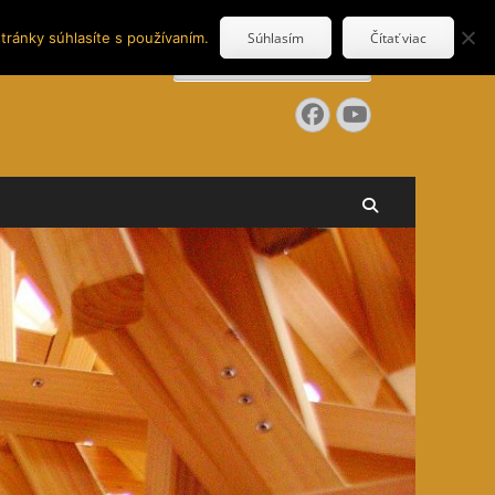
tránky súhlasíte s používaním.
Súhlasím
Čítať viac
Search
for:
Facebook
YouTube
Search