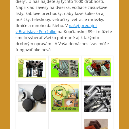
diely“. U nás nájdete aj týchto 1000 drobností.
Napríklad závesy na dvierka, vodiace zásuvkové
lišty, káblové prechodky, nábytkové kolieska aj
nožičky, teleskopy, vetráčiky, vetracie mriežky,
tlmiče a mnoho ďalšieho. V
našej predajni
v Bratislave Petržalke
na Kopčianskej 89 si môžete
smelo vyberať všetko potrebné aj k takýmto
drobným opravám . A Vaša domácnosť zas môže
fungovať ako nová.