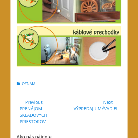
Categories
OZNAM
Navigácia
← Previous
Next →
Previous
Next
PRENÁJOM
VÝPREDAJ UMÝVADIEL
v
post:
post:
SKLADOVÝCH
článku
PRIESTOROV
Ako nás nájdete