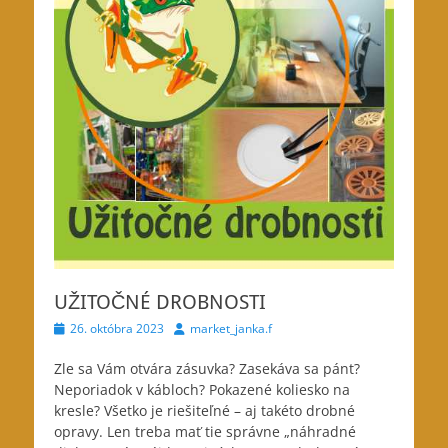
UŽITOČNÉ DROBNOSTI
Posted
Author
26. októbra 2023
market_janka.f
on
Zle sa Vám otvára zásuvka? Zasekáva sa pánt?
Neporiadok v kábloch? Pokazené koliesko na
kresle? Všetko je riešiteľné
– aj takéto drobné
opravy. Len treba mať tie správne „náhradné