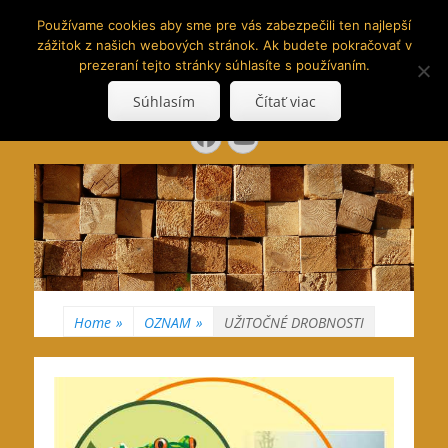
www.hranoly.sk
Používame cookies aby sme pre vás zabezpečili ten najlepší
zážitok z našich webových stránok. Ak budete pokračovať v
…kus prírody priamo k Vám
prezeraní tejto stránky súhlasíte s používaním.
Search
Súhlasím
Čítať viac
for:
Facebook
YouTube
Home
»
OZNAM
»
UŽITOČNÉ DROBNOSTI