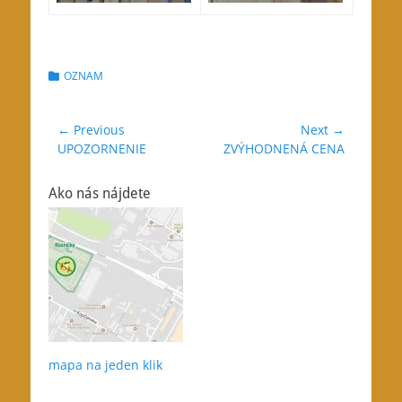
Categories
OZNAM
Navigácia
← Previous
Next →
Previous
Next
UPOZORNENIE
ZVÝHODNENÁ CENA
v
post:
post:
článku
Ako nás nájdete
mapa na jeden klik