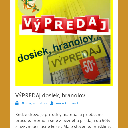
VÝPREDAJ dosiek, hranolov….
Posted
Author
18. augusta 2022
market_janka.f
on
Keďže drevo je prírodný materiál a priebežne
pracuje, preradili sme z bežného predaja do 50%
zľavy „neposlušné kusy“.
Malé stočenie, praskliny,