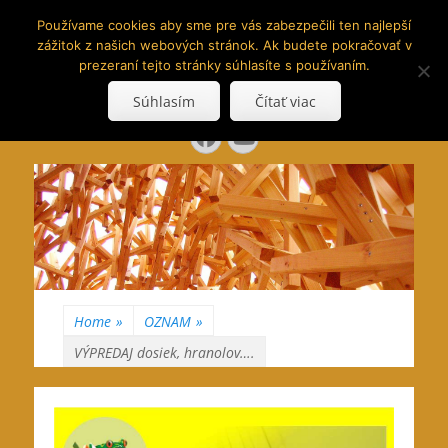
www.hranoly.sk
Používame cookies aby sme pre vás zabezpečili ten najlepší
zážitok z našich webových stránok. Ak budete pokračovať v
…kus prírody priamo k Vám
prezeraní tejto stránky súhlasíte s používaním.
Search
Súhlasím
Čítať viac
for:
Facebook
YouTube
Home
»
OZNAM
»
VÝPREDAJ dosiek, hranolov….