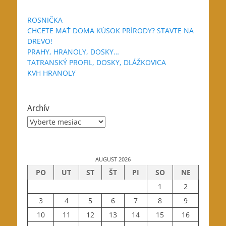
ROSNIČKA
CHCETE MAŤ DOMA KÚSOK PRÍRODY? STAVTE NA
DREVO!
PRAHY, HRANOLY, DOSKY…
TATRANSKÝ PROFIL, DOSKY, DLÁŽKOVICA
KVH HRANOLY
Archív
Archív
AUGUST 2026
PO
UT
ST
ŠT
PI
SO
NE
1
2
3
4
5
6
7
8
9
10
11
12
13
14
15
16