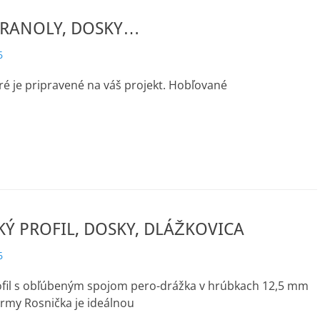
HRANOLY, DOSKY…
6
ré je pripravené na váš projekt. Hobľované
Ý PROFIL, DOSKY, DLÁŽKOVICA
6
ofil s obľúbeným spojom pero-drážka v hrúbkach 12,5 mm
rmy Rosnička je ideálnou