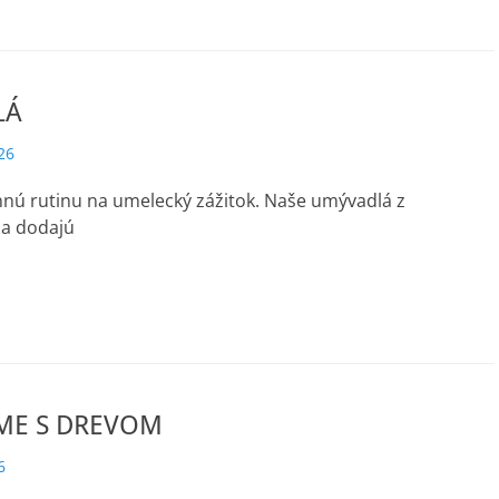
LÁ
26
nú rutinu na umelecký zážitok. Naše umývadlá z
la dodajú
ME S DREVOM
6