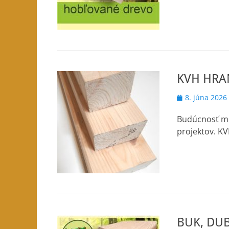
KVH HRA
Posted
8. júna 2026
on
Budúcnosť mo
projektov. K
BUK, DU