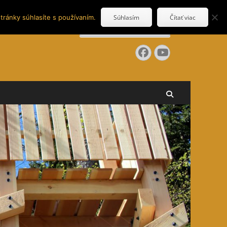
tránky súhlasíte s používaním.
Súhlasím
Čítať viac
Search
for:
Facebook
YouTube
Search