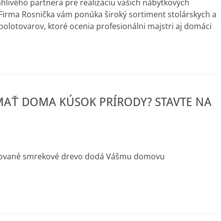
hlivého partnera pre realizáciu vašich nábytkových
Firma Rosnička vám ponúka široký sortiment stolárskych a
olotovarov, ktoré ocenia profesionálni majstri aj domáci
MAŤ DOMA KÚSOK PRÍRODY? STAVTE NA
bľované smrekové drevo dodá Vášmu domovu