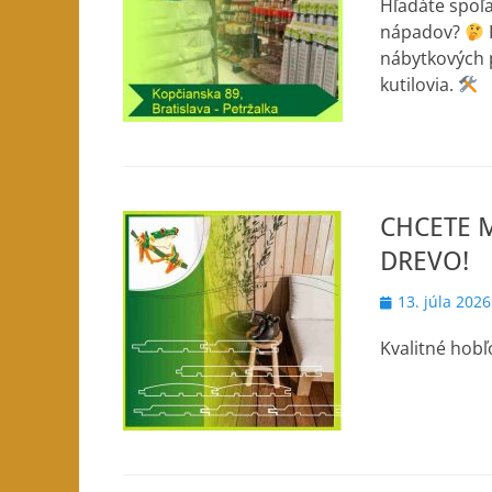
Hľadáte spoľa
nápadov?
nábytkových p
kutilovia.
CHCETE 
DREVO!
Posted
13. júla 2026
on
Kvalitné ho