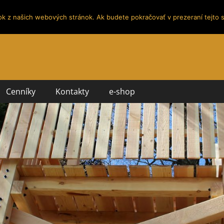
ok z našich webových stránok. Ak budete pokračovať v prezeraní tejto s
Cenníky
Kontakty
e-shop