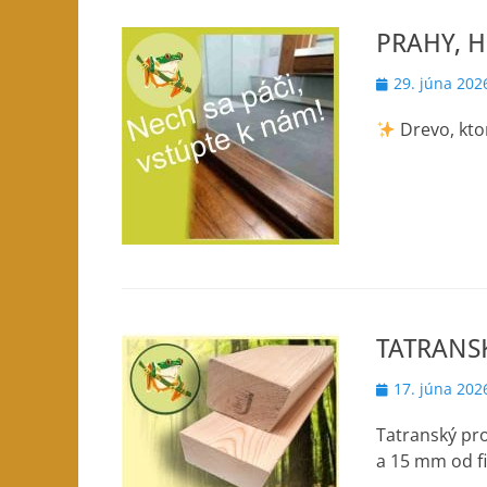
PRAHY, 
Posted
29. júna 202
on
Drevo, kto
TATRANSK
Posted
17. júna 202
on
Tatranský pr
a 15 mm od fi