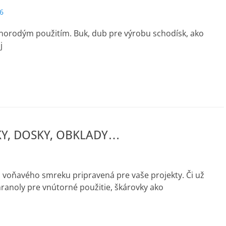
6
znorodým použitím. Buk, dub pre výrobu schodísk, ako
j
Y, DOSKY, OBKLADY…
 voňavého smreku pripravená pre vaše projekty. Či už
ranoly pre vnútorné použitie, škárovky ako