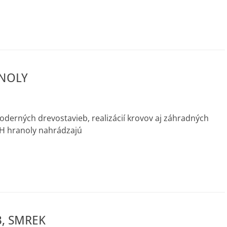
NOLY
derných drevostavieb, realizácií krovov aj záhradných
VH hranoly nahrádzajú
B, SMREK