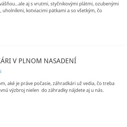
vášňou…ale aj s vrutmi, styčnikovými plátmi, ozubenými
uholníkmi, kotviacimi pätkami a so všetkým, čo
ÁRI V PLNOM NASADENÍ
6
om, aké je práve počasie, záhradkári už vedia, čo treba
ovnú výzbroj nielen do záhradky nájdete aj u nás.