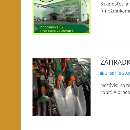
S radosťou a 
hmoždinkami, 
ZÁHRADK
Posted
2. apríla 202
on
Nezávisí na t
robiť. A prac