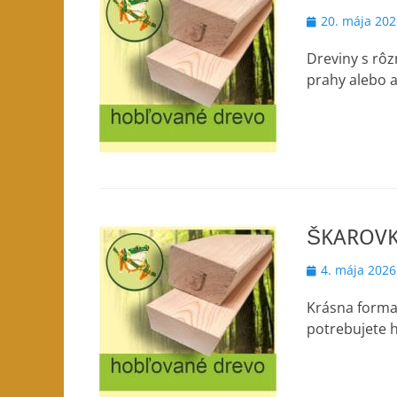
Posted
20. mája 202
on
Dreviny s rô
prahy alebo a
ŠKAROVK
Posted
4. mája 2026
on
Krásna forma
potrebujete h