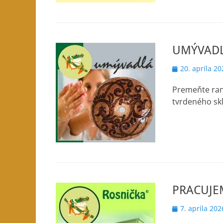
UMÝVAD
Posted
20. apríla 20
on
Premeňte ran
tvrdeného sk
PRACUJE
Posted
7. apríla 202
on