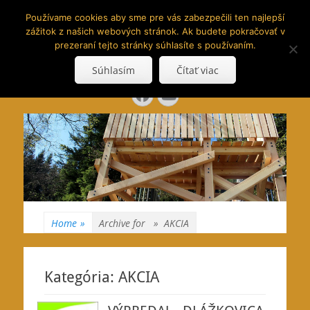
www.hranoly.sk
Používame cookies aby sme pre vás zabezpečili ten najlepší
zážitok z našich webových stránok. Ak budete pokračovať v
…kus prírody priamo k Vám
prezeraní tejto stránky súhlasíte s používaním.
Search
Súhlasím
Čítať viac
for:
Facebook
YouTube
Home
»
Archive for »
AKCIA
Kategória:
AKCIA