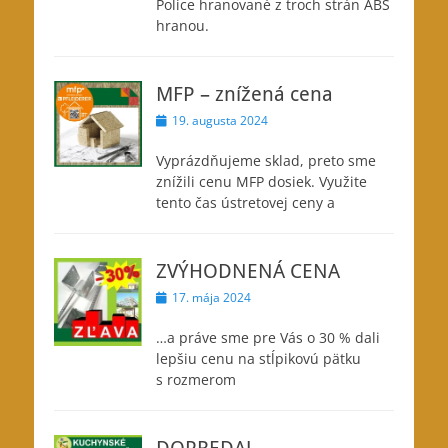
Police hranované z troch strán ABS
hranou.
MFP – znížená cena
Posted
19. augusta 2024
on
Vyprázdňujeme sklad, preto sme
znížili cenu MFP dosiek. Využite
tento čas ústretovej ceny a
ZVÝHODNENÁ CENA
Posted
17. mája 2024
on
…a práve sme pre Vás o 30 % dali
lepšiu cenu na stĺpikovú pätku
s rozmerom
DOPREDAJ