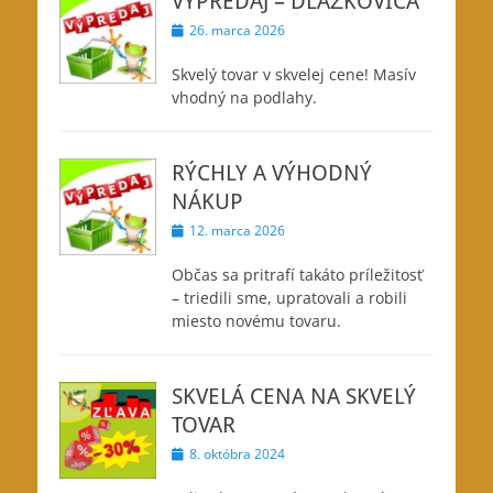
VÝPREDAJ – DLÁŽKOVICA
Posted
26. marca 2026
on
Skvelý tovar v skvelej cene! Masív
vhodný na podlahy.
RÝCHLY A VÝHODNÝ
NÁKUP
Posted
12. marca 2026
on
Občas sa pritrafí takáto príležitosť
– triedili sme, upratovali a robili
miesto novému tovaru.
SKVELÁ CENA NA SKVELÝ
TOVAR
Posted
8. októbra 2024
on