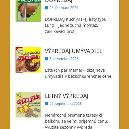
Posted
28. februára 2024
on
DOPREDAJ Kuchynskej lišty typu
LB40 – jednoduchá montáž,
zaklikávací profil.
VÝPREDAJ UMÝVADIEL
Posted
3. novembra 2023
on
Ešte ich pár máme! – dizajnové
umývadlá v bezkonkurenčnej cene
LETNÝ VÝPREDAJ
Posted
20. septembra 2023
on
Nenáročná premena terasy či
balkónu za veľmi príjemnú cenu.
Využite sezónny výpredaj