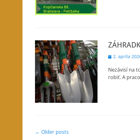
ZÁHRADK
Posted
2. apríla 202
on
Nezávisí na t
robiť. A prac
Post
←
Older posts