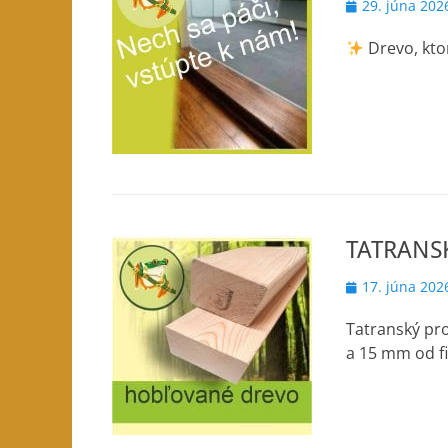
Posted
29. júna 202
on
Drevo, kto
TATRANSK
Posted
17. júna 202
on
Tatranský pr
a 15 mm od fi