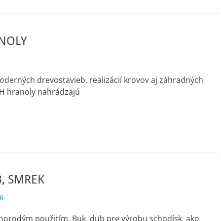
NOLY
derných drevostavieb, realizácií krovov aj záhradných
VH hranoly nahrádzajú
B, SMREK
6
znorodým použitím. Buk, dub pre výrobu schodísk, ako