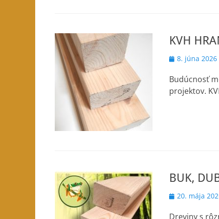
KVH HRA
Posted
8. júna 2026
on
Budúcnosť mo
projektov. K
BUK, DU
Posted
20. mája 202
on
Dreviny s rô