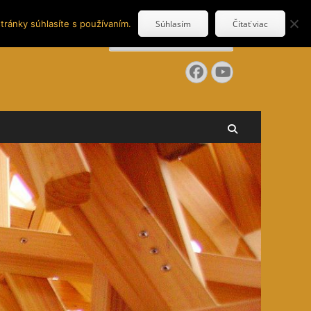
tránky súhlasíte s používaním.
Súhlasím
Čítať viac
Search
for:
Facebook
YouTube
Search