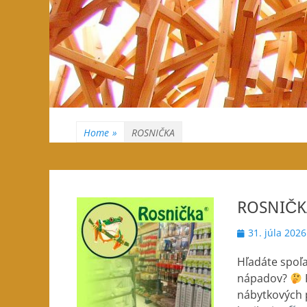
Home
»
ROSNIČKA
ROSNIČK
Posted
31. júla 2026
on
Hľadáte spoľa
nápadov?
nábytkových p