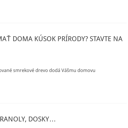
MAŤ DOMA KÚSOK PRÍRODY? STAVTE NA
bľované smrekové drevo dodá Vášmu domovu
HRANOLY, DOSKY…