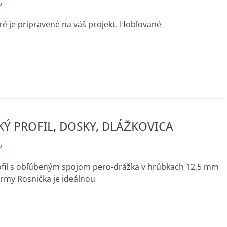
6
ré je pripravené na váš projekt. Hobľované
Ý PROFIL, DOSKY, DLÁŽKOVICA
6
ofil s obľúbeným spojom pero-drážka v hrúbkach 12,5 mm
rmy Rosnička je ideálnou