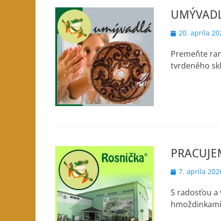
UMÝVAD
Posted
20. apríla 20
on
Premeňte ran
tvrdeného sk
PRACUJE
Posted
7. apríla 202
on
S radosťou a 
hmoždinkami, 