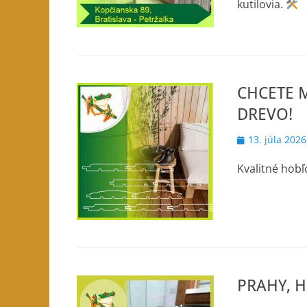
kutilovia.
CHCETE 
DREVO!
Posted
13. júla 2026
on
Kvalitné ho
PRAHY, 