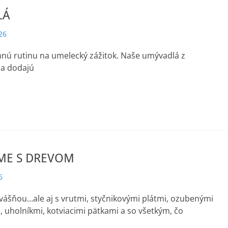
LÁ
26
nú rutinu na umelecký zážitok. Naše umývadlá z
la dodajú
ME S DREVOM
6
vášňou…ale aj s vrutmi, styčnikovými plátmi, ozubenými
uholníkmi, kotviacimi pätkami a so všetkým, čo