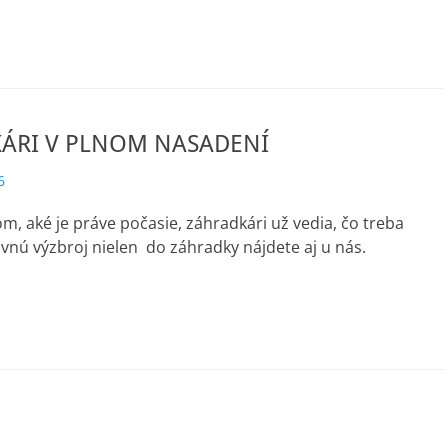
ÁRI V PLNOM NASADENÍ
6
om, aké je práve počasie, záhradkári už vedia, čo treba
ovnú výzbroj nielen do záhradky nájdete aj u nás.