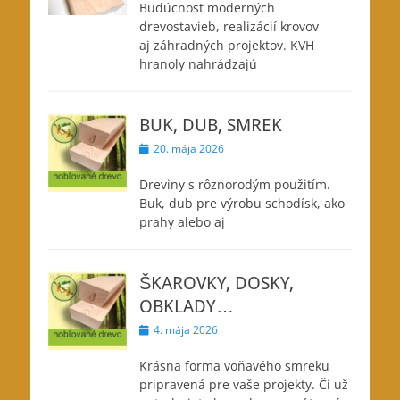
Budúcnosť moderných
drevostavieb, realizácií krovov
aj záhradných projektov. KVH
hranoly nahrádzajú
BUK, DUB, SMREK
Posted
20. mája 2026
on
Dreviny s rôznorodým použitím.
Buk, dub pre výrobu schodísk, ako
prahy alebo aj
ŠKAROVKY, DOSKY,
OBKLADY…
Posted
4. mája 2026
on
Krásna forma voňavého smreku
pripravená pre vaše projekty. Či už