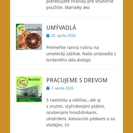
potrebujete hranoly pre vnútorné
použitie, škárovky ako
UMÝVADLÁ
Posted
20. apríla 2026
on
Premeňte rannú rutinu na
umelecký zážitok. Naše umývadlá z
tvrdeného skla dodajú
PRACUJEME S DREVOM
Posted
7. apríla 2026
on
S radosťou a vášňou…ale aj
s vrutmi, styčnikovými plátmi,
ozubenými hmoždinkami,
uholníkmi, kotviacimi pätkami a so
všetkým, čo