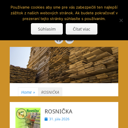
www.hranoly.sk
Používame cookies aby sme pre vás zabezpečili ten najlepší
zážitok z našich webových stránok. Ak budete pokračovať v
…kus prírody priamo k Vám
prezeraní tejto stránky súhlasíte s používaním.
Search
Súhlasím
Čítať viac
for:
Facebook
YouTube
Home
»
ROSNIČKA
ROSNIČKA
Posted
31. júla 2026
on