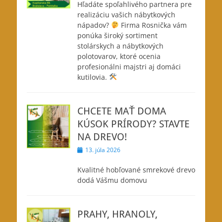
Hľadáte spoľahlivého partnera pre
realizáciu vašich nábytkových
nápadov?
Firma Rosnička vám
ponúka široký sortiment
stolárskych a nábytkových
polotovarov, ktoré ocenia
profesionálni majstri aj domáci
kutilovia.
CHCETE MAŤ DOMA
KÚSOK PRÍRODY? STAVTE
NA DREVO!
Posted
13. júla 2026
on
Kvalitné hobľované smrekové drevo
dodá Vášmu domovu
PRAHY, HRANOLY,