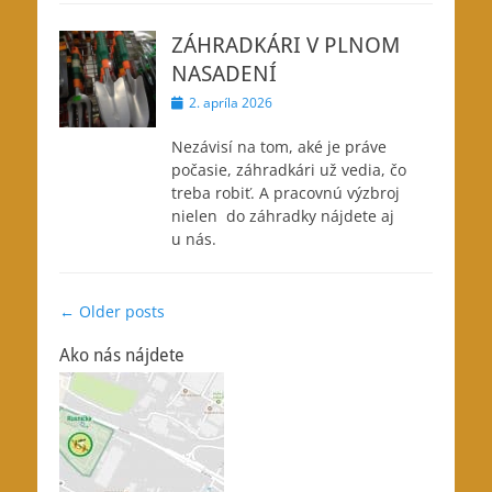
ZÁHRADKÁRI V PLNOM
NASADENÍ
Posted
2. apríla 2026
on
Nezávisí na tom, aké je práve
počasie, záhradkári už vedia, čo
treba robiť. A pracovnú výzbroj
nielen do záhradky nájdete aj
u nás.
Post
←
Older posts
navigation
Ako nás nájdete