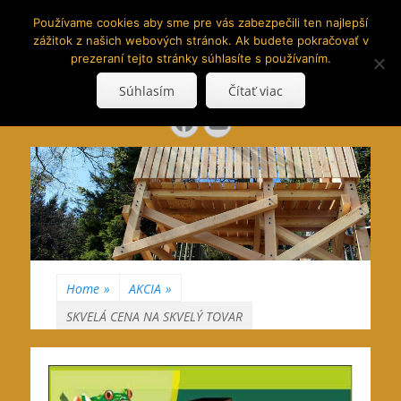
www.hranoly.sk
Používame cookies aby sme pre vás zabezpečili ten najlepší
zážitok z našich webových stránok. Ak budete pokračovať v
…kus prírody priamo k Vám
prezeraní tejto stránky súhlasíte s používaním.
Search
Súhlasím
Čítať viac
for:
Facebook
YouTube
Home
»
AKCIA
»
SKVELÁ CENA NA SKVELÝ TOVAR