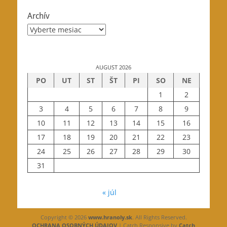
Archív
Archív
AUGUST 2026
PO
UT
ST
ŠT
PI
SO
NE
1
2
3
4
5
6
7
8
9
10
11
12
13
14
15
16
17
18
19
20
21
22
23
24
25
26
27
28
29
30
31
« júl
Copyright © 2026
www.hranoly.sk
. All Rights Reserved.
OCHRANA OSOBNÝCH ÚDAJOV
| Catch Responsive by
Catch