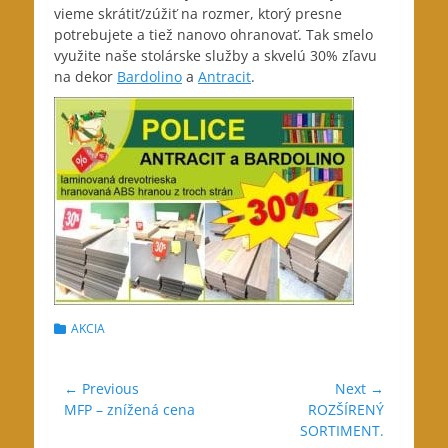
vieme skrátiť/zúžiť na rozmer, ktorý presne
potrebujete a tiež nanovo ohranovať. Tak smelo
využite naše stolárske služby a skvelú 30% zľavu
na dekor
Bardolino
a
Antracit
.
Categories
AKCIA
Navigácia
← Previous
Next →
Previous
Next
MFP – znížená cena
ROZŠÍRENÝ
v
post:
post:
SORTIMENT.
článku