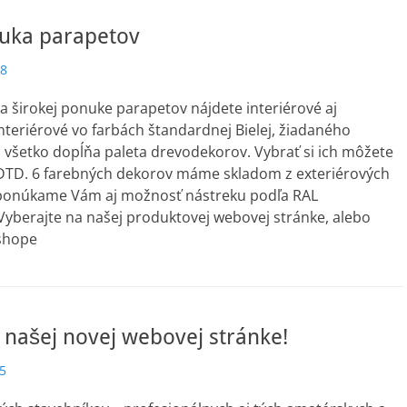
nuka parapetov
18
j a širokej ponuke parapetov nájdete interiérové aj
Interiérové vo farbách štandardnej Bielej, žiadaného
o všetko dopĺňa paleta drevodekorov. Vybrať si ich môžete
DTD. 6 farebných dekorov máme skladom z exteriérových
ponúkame Vám aj možnosť nástreku podľa RAL
Vyberajte na našej produktovej webovej stránke, alebo
shope
a našej novej webovej stránke!
5