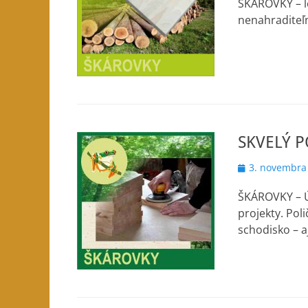
ŠKÁROVKY – l
nenahraditeľ
SKVELÝ 
Posted
3. novembra
on
ŠKÁROVKY – Úž
projekty. Pol
schodisko – a