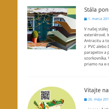
Stála po
Posted
1. marca 20
on
V našej stále
exteriérové. 
Antracitu a t
z PVC alebo 
parapetov a 
vzorkovníka. 
priamo na e-
Vitajte n
Posted
26. mája 201
on