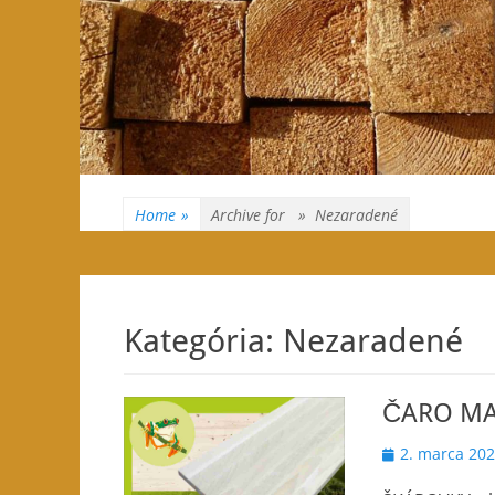
Home
»
Archive for »
Nezaradené
Kategória:
Nezaradené
ČARO MA
Posted
2. marca 20
on