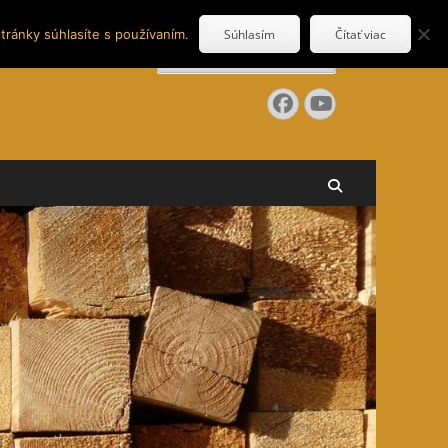
tránky súhlasíte s používaním.
Súhlasím
Čítať viac
Search
for:
Facebook
YouTube
Search