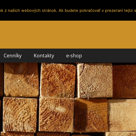
ok z našich webových stránok. Ak budete pokračovať v prezeraní tejto s
Cenníky
Kontakty
e-shop