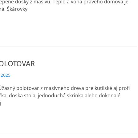
epené dosky z masívu. Teplo a vôňa pravého domova je
ná. Škárovky
POLOTOVAR
 2025
asný polotovar z masívneho dreva pre kutilské aj profi
ička, doska stola, jednoduchá skrinka alebo dokonalé
j