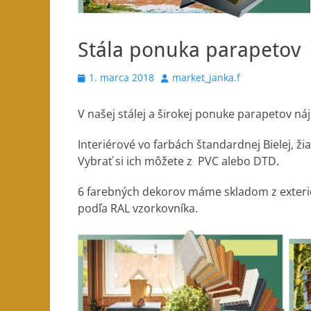
Stála ponuka parapetov
Posted
Author
1. marca 2018
market_janka.f
on
V našej stálej a širokej ponuke parapetov náj
Interiérové vo farbách štandardnej Bielej, ž
Vybrať si ich môžete z PVC alebo DTD.
6 farebných dekorov máme skladom z exter
podľa RAL vzorkovníka.