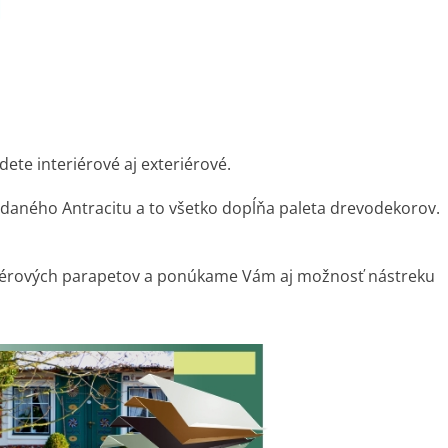
dete interiérové aj exteriérové.
iadaného Antracitu a to všetko dopĺňa paleta drevodekorov.
iérových parapetov a ponúkame Vám aj možnosť nástreku