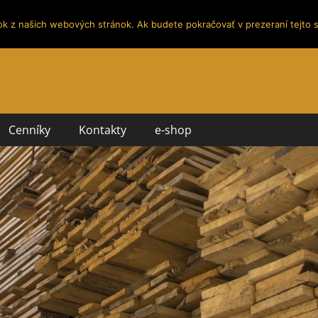
ok z našich webových stránok. Ak budete pokračovať v prezeraní tejto s
Cenníky
Kontakty
e-shop