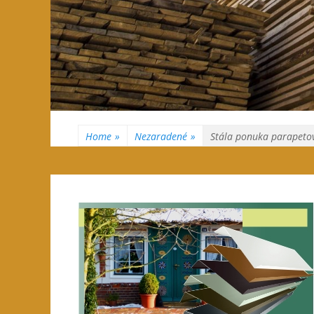
Home
»
Nezaradené
»
Stála ponuka parapeto