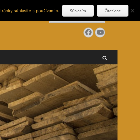
tránky súhlasíte s používaním.
Súhlasím
Čítať viac
Search
for:
Facebook
YouTube
Search