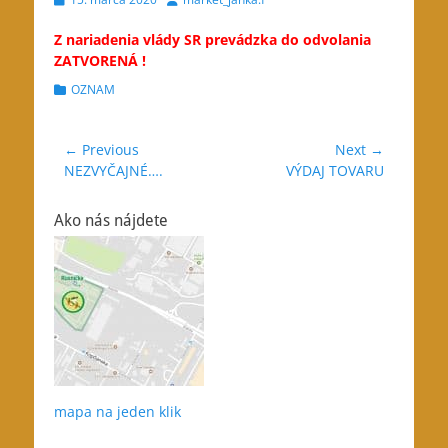
on
Z nariadenia vlády SR prevádzka do odvolania
ZATVORENÁ !
Categories
OZNAM
Navigácia
← Previous
Next →
Previous
Next
NEZVYČAJNÉ….
VÝDAJ TOVARU
v
post:
post:
článku
Ako nás nájdete
mapa na jeden klik