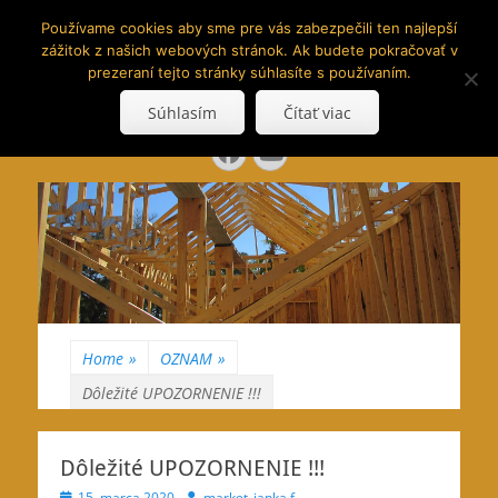
www.hranoly.sk
Používame cookies aby sme pre vás zabezpečili ten najlepší
zážitok z našich webových stránok. Ak budete pokračovať v
…kus prírody priamo k Vám
prezeraní tejto stránky súhlasíte s používaním.
Search
Súhlasím
Čítať viac
for:
Facebook
YouTube
Home
»
OZNAM
»
Dôležité UPOZORNENIE !!!
Dôležité UPOZORNENIE !!!
Posted
Author
15. marca 2020
market_janka.f