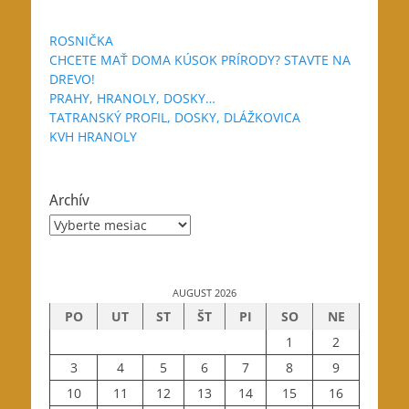
ROSNIČKA
CHCETE MAŤ DOMA KÚSOK PRÍRODY? STAVTE NA
DREVO!
PRAHY, HRANOLY, DOSKY…
TATRANSKÝ PROFIL, DOSKY, DLÁŽKOVICA
KVH HRANOLY
Archív
Archív
AUGUST 2026
PO
UT
ST
ŠT
PI
SO
NE
1
2
3
4
5
6
7
8
9
10
11
12
13
14
15
16