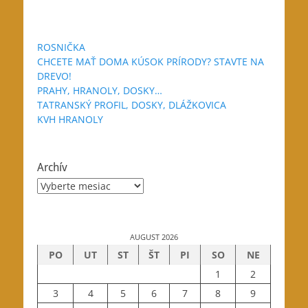
ROSNIČKA
CHCETE MAŤ DOMA KÚSOK PRÍRODY? STAVTE NA
DREVO!
PRAHY, HRANOLY, DOSKY…
TATRANSKÝ PROFIL, DOSKY, DLÁŽKOVICA
KVH HRANOLY
Archív
Archív
AUGUST 2026
PO
UT
ST
ŠT
PI
SO
NE
1
2
3
4
5
6
7
8
9