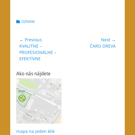
Categories
OZNAM
Navigácia
← Previous
Next →
Previous
Next
KVALITNE –
ČARO DREVA
v
post:
post:
PROFESIONÁLNE –
článku
EFEKTÍVNE
Ako nás nájdete
mapa na jeden klik