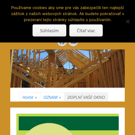
www.hranoly.sk
Používame cookies aby sme pre vás zabezpečili ten najlepší
zážitok z našich webových stránok. Ak budete pokračovať v
…kus prírody priamo k Vám
prezeraní tejto stránky súhlasíte s používaním.
Search
Súhlasím
Čítať viac
for:
Facebook
YouTube
Home
»
OZNAM
»
DOPLNÍ VAŠE OKNO