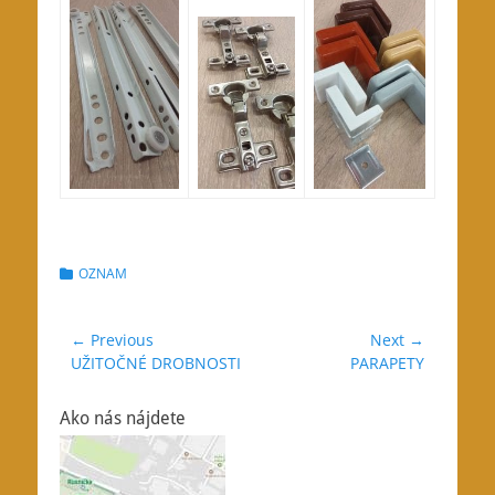
Categories
OZNAM
Navigácia
← Previous
Next →
Previous
Next
UŽITOČNÉ DROBNOSTI
PARAPETY
v
post:
post:
článku
Ako nás nájdete