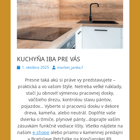
KUCHYŇA IBA PRE VÁS
Posted
Author
1. októbra 2025
market_janka.f
on
Presne taká akú si práve vy predstavujete –
praktická a vo vašom štýle. Netreba veľké náklady,
stačí
ju obnoviť výmenou pracovnej dosky,
väčšieho drezu, kontrolou stavu pántov,
pojazdov… Vyberte si pracovnú dosku v dekore
dreva, kameňa, alebo neutrál. Doplňte vaše
dvierka o tlmiče, plynové pánty…doprajte vaším
zásuvkám funkčné vodiace lišty. Všetko nájdete na
našom
e-shope
alebo priamo v kamennej predajni
v Bratislave Petržalke na Kopčianskej 89.