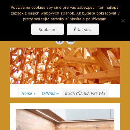
www.hranoly.sk
Používame cookies aby sme pre vás zabezpečili ten najlepší
zážitok z našich webových stránok. Ak budete pokračovať v
…kus prírody priamo k Vám
prezeraní tejto stránky súhlasíte s používaním.
Search
Súhlasím
Čítať viac
for:
Facebook
YouTube
Home
»
OZNAM
»
KUCHYŇA IBA PRE VÁS