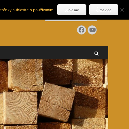
tránky súhlasíte s používaním.
Súhlasím
Čítať viac
Search
for:
Facebook
YouTube
Search