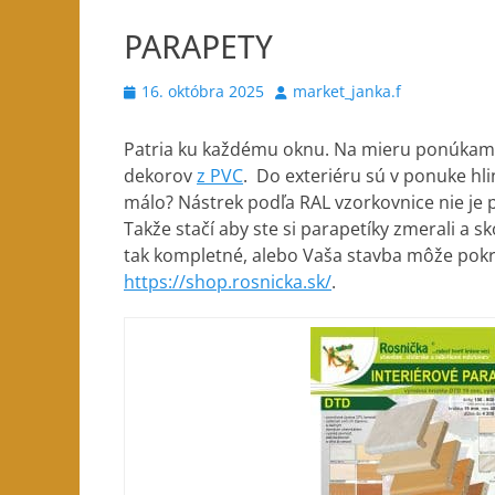
PARAPETY
Posted
Author
16. októbra 2025
market_janka.f
on
Patria ku každému oknu. Na mieru ponúka
dekorov
z PVC
. Do exteriéru sú v ponuke hli
málo? Nástrek podľa RAL vzorkovnice nie je
Takže stačí aby ste si parapetíky zmerali a s
tak kompletné, alebo Vaša stavba môže pokra
https://shop.rosnicka.sk/
.