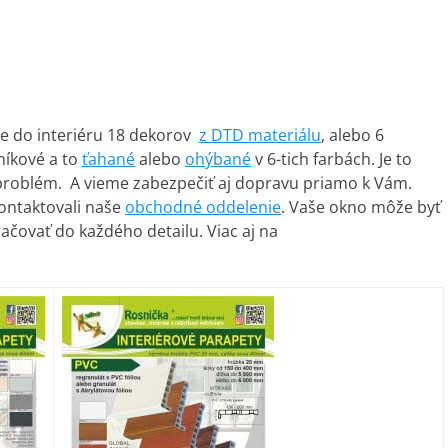
me
do interiéru 18 dekorov
z DTD materiálu
, alebo 6
níkové a to
ťahané
alebo
ohýbané
v 6-tich farbách. Je to
 problém. A vieme zabezpečiť aj dopravu priamo k Vám.
kontaktovali naše
obchodné oddelenie
. Vaše okno môže byť
čovať do každého detailu. Viac aj na