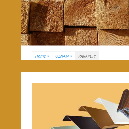
Home
»
OZNAM
»
PARAPETY