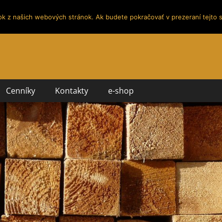
ok z našich webových stránok. Ak budete pokračovať v prezeraní tejto s
Cenníky
Kontakty
e-shop