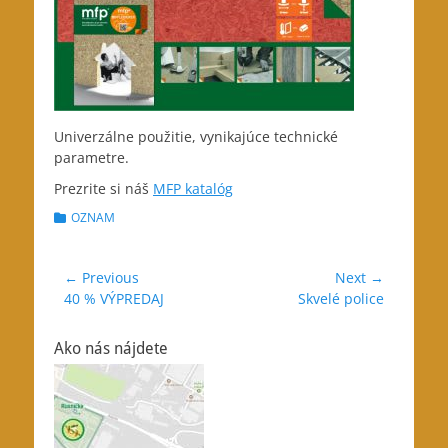
Univerzálne použitie, vynikajúce technické
parametre.
Prezrite si náš
MFP katalóg
Categories
OZNAM
Navigácia
← Previous
Next →
Previous
Next
40 % VÝPREDAJ
Skvelé police
v
post:
post:
článku
Ako nás nájdete