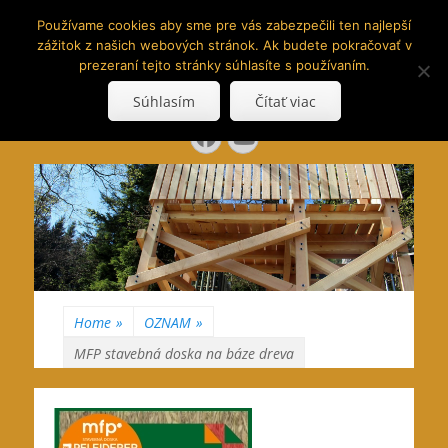
www.hranoly.sk
Používame cookies aby sme pre vás zabezpečili ten najlepší
zážitok z našich webových stránok. Ak budete pokračovať v
…kus prírody priamo k Vám
prezeraní tejto stránky súhlasíte s používaním.
Search
Súhlasím
Čítať viac
for:
Facebook
YouTube
Home
»
OZNAM
»
MFP stavebná doska na báze dreva