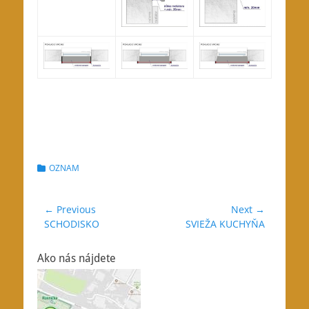
Categories
OZNAM
Navigácia
← Previous
Next →
Previous
Next
SCHODISKO
SVIEŽA KUCHYŇA
v
post:
post:
článku
Ako nás nájdete