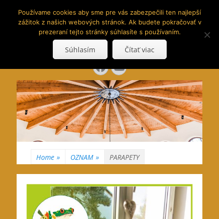
www.hranoly.sk
Používame cookies aby sme pre vás zabezpečili ten najlepší
zážitok z našich webových stránok. Ak budete pokračovať v
…kus prírody priamo k Vám
prezeraní tejto stránky súhlasíte s používaním.
Search
Súhlasím
Čítať viac
for:
Facebook
YouTube
Home
»
OZNAM
»
PARAPETY