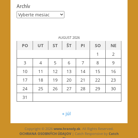
Archív
Archív
AUGUST 2026
PO
UT
ST
ŠT
PI
SO
NE
1
2
3
4
5
6
7
8
9
10
11
12
13
14
15
16
17
18
19
20
21
22
23
24
25
26
27
28
29
30
31
« júl
Copyright © 2026
www.hranoly.sk
. All Rights Reserved.
OCHRANA OSOBNÝCH ÚDAJOV
| Catch Responsive by
Catch