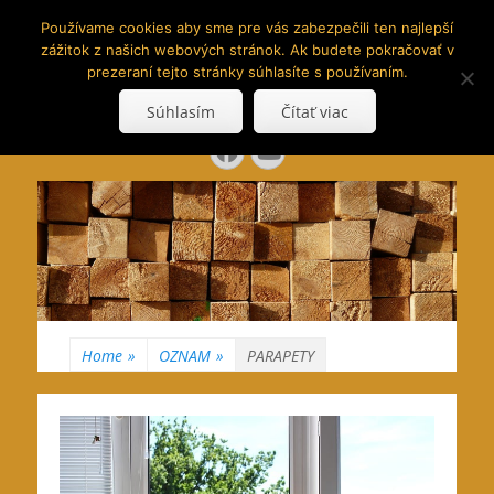
www.hranoly.sk
Používame cookies aby sme pre vás zabezpečili ten najlepší
zážitok z našich webových stránok. Ak budete pokračovať v
…kus prírody priamo k Vám
prezeraní tejto stránky súhlasíte s používaním.
Search
Súhlasím
Čítať viac
for:
Facebook
YouTube
Home
»
OZNAM
»
PARAPETY