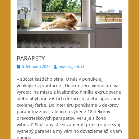
PARAPETY
Posted
Author
6. februára 2026
market_janka.f
on
– súčasť každého okna. U nás v ponuke aj
vonkajšie aj
vnútorné . Do exteriéru vieme pre vás
vyrobiť na mieru z kvalitného hliníka extrudované
alebo ohýbané v 6-tich dekoroch, alebo aj vo vami
zvolenej farbe. Do interiéru ponúkame 6 dekorov
parapetov z pvc, alebo na výber z 18 dekorov
drevotrieskových parapetov. Veru je z čoho
vyberať. Stačí aby ste si zamerali priestor pre svoj
vysnený parapet a my vám ho dovezieme až k Vám
domov.