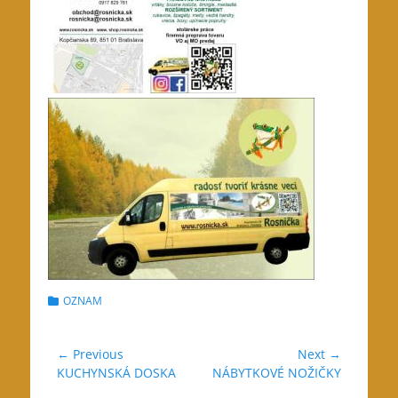
Categories
OZNAM
Navigácia
← Previous
Next →
Previous
Next
KUCHYNSKÁ DOSKA
NÁBYTKOVÉ NOŽIČKY
v
post:
post: