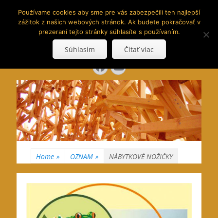
www.hranoly.sk
Používame cookies aby sme pre vás zabezpečili ten najlepší
zážitok z našich webových stránok. Ak budete pokračovať v
…kus prírody priamo k Vám
prezeraní tejto stránky súhlasíte s používaním.
Search
Súhlasím
Čítať viac
for:
Facebook
YouTube
Home
»
OZNAM
»
NÁBYTKOVÉ NOŽIČKY