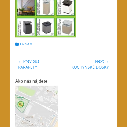
Categories
OZNAM
Navigácia
← Previous
Next →
Previous
Next
PARAPETY
KUCHYNSKÉ DOSKY
v
post:
post:
článku
Ako nás nájdete