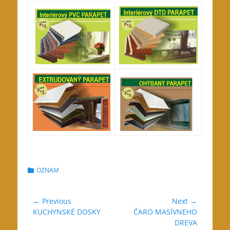
Categories
OZNAM
Navigácia
← Previous
Next →
Previous
Next
KUCHYNSKÉ DOSKY
ČARO MASÍVNEHO
v
post:
post:
DREVA
článku