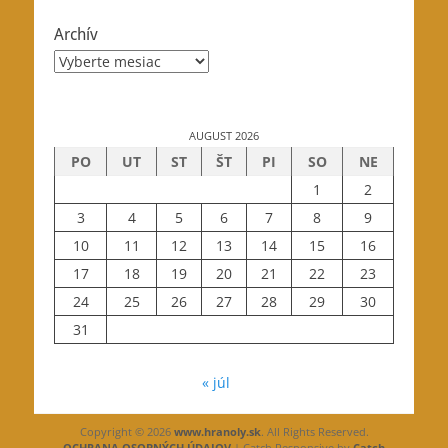
Archív
Archív
AUGUST 2026
PO
UT
ST
ŠT
PI
SO
NE
1
2
3
4
5
6
7
8
9
10
11
12
13
14
15
16
17
18
19
20
21
22
23
24
25
26
27
28
29
30
31
« júl
Copyright © 2026
www.hranoly.sk
. All Rights Reserved.
OCHRANA OSOBNÝCH ÚDAJOV
| Catch Responsive by
Catch