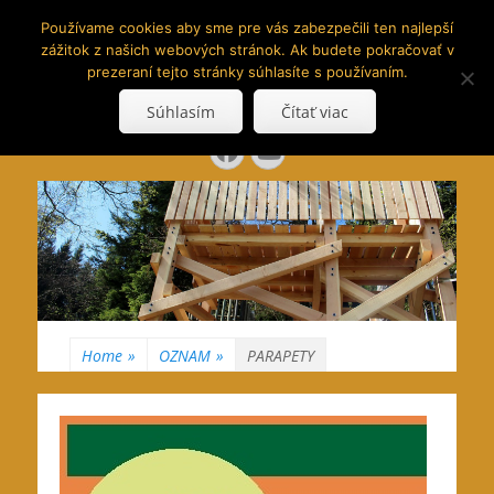
www.hranoly.sk
Používame cookies aby sme pre vás zabezpečili ten najlepší
zážitok z našich webových stránok. Ak budete pokračovať v
…kus prírody priamo k Vám
prezeraní tejto stránky súhlasíte s používaním.
Search
Súhlasím
Čítať viac
for:
Facebook
YouTube
Home
»
OZNAM
»
PARAPETY