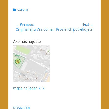
Categories
OZNAM
Navigácia
← Previous
Next →
Previous
Next
Originál aj u Vás doma.
Proste ich potrebujete!
v
post:
post:
článku
Ako nás nájdete
mapa na jeden klik
ROSNIČKA