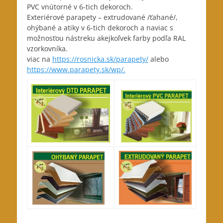
PVC vnútorné v 6-tich dekoroch.
Exteriérové parapety – extrudované /ťahané/,
ohýbané a atiky v 6-tich dekoroch a naviac s
možnosťou nástreku akejkoľvek farby podľa RAL
vzorkovníka.
viac na
https://rosnicka.sk/parapety/
alebo
https://www.parapety.sk/wp/.