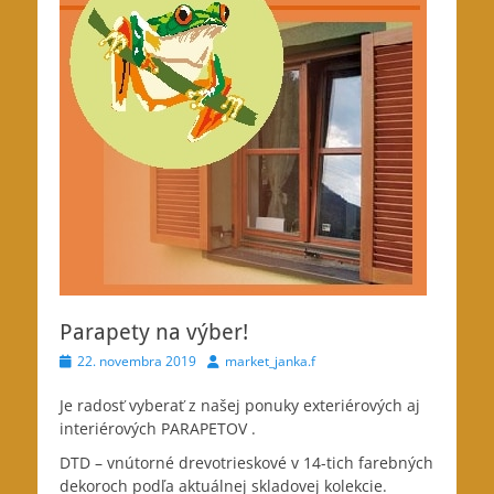
Parapety na výber!
Posted
Author
22. novembra 2019
market_janka.f
on
Je radosť vyberať z našej ponuky exteriérových aj
interiérových PARAPETOV .
DTD – vnútorné drevotrieskové v 14-tich farebných
dekoroch podľa aktuálnej skladovej kolekcie.