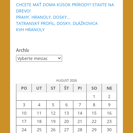
CHCETE MAŤ DOMA KÚSOK PRÍRODY? STAVTE NA
DREVO!
PRAHY, HRANOLY, DOSKY…
TATRANSKÝ PROFIL, DOSKY, DLÁŽKOVICA
KVH HRANOLY
Archív
Archív
AUGUST 2026
PO
UT
ST
ŠT
PI
SO
NE
1
2
3
4
5
6
7
8
9
10
11
12
13
14
15
16
17
18
19
20
21
22
23
24
25
26
27
28
29
30