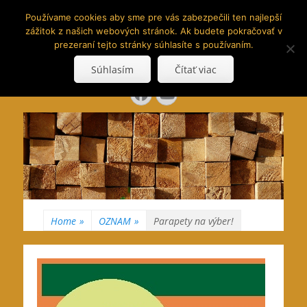
www.hranoly.sk
Používame cookies aby sme pre vás zabezpečili ten najlepší
zážitok z našich webových stránok. Ak budete pokračovať v
…kus prírody priamo k Vám
prezeraní tejto stránky súhlasíte s používaním.
Search
Súhlasím
Čítať viac
for:
Facebook
YouTube
Home
»
OZNAM
»
Parapety na výber!