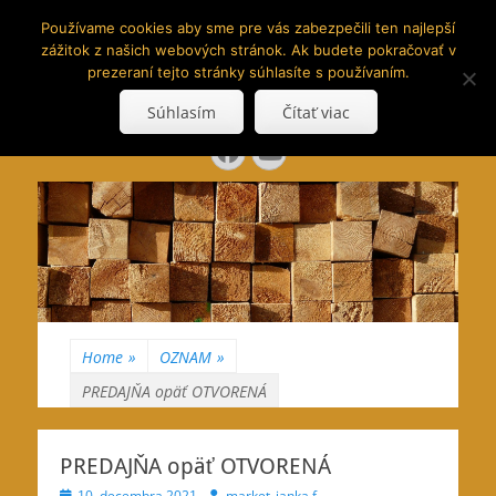
www.hranoly.sk
Používame cookies aby sme pre vás zabezpečili ten najlepší
zážitok z našich webových stránok. Ak budete pokračovať v
…kus prírody priamo k Vám
prezeraní tejto stránky súhlasíte s používaním.
Search
Súhlasím
Čítať viac
for:
Facebook
YouTube
Home
»
OZNAM
»
PREDAJŇA opäť OTVORENÁ
PREDAJŇA opäť OTVORENÁ
Posted
Author
10. decembra 2021
market_janka.f