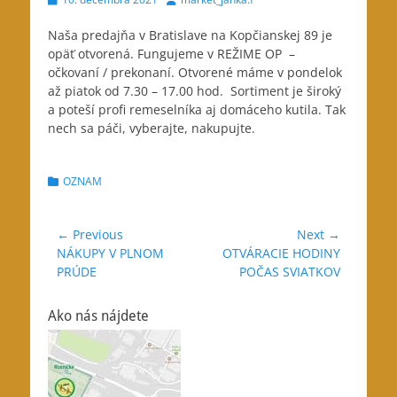
on
Naša predajňa v Bratislave na Kopčianskej 89 je
opäť otvorená. Fungujeme v REŽIME OP
–
očkovaní / prekonaní. Otvorené máme v pondelok
až piatok od 7.30 – 17.00 hod. Sortiment je široký
a poteší profi remeselníka aj domáceho kutila. Tak
nech sa páči, vyberajte, nakupujte.
Categories
OZNAM
Navigácia
← Previous
Next →
Previous
Next
NÁKUPY V PLNOM
OTVÁRACIE HODINY
v
post:
post:
PRÚDE
POČAS SVIATKOV
článku
Ako nás nájdete