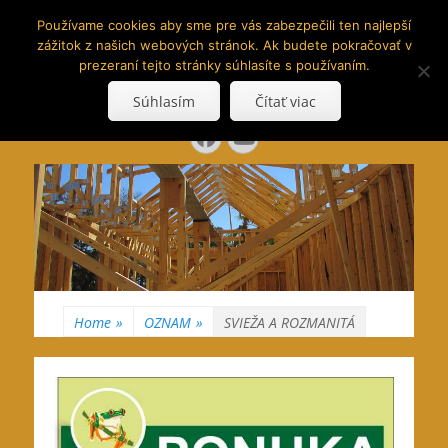
www.hranoly.sk
Používame cookies aby sme pre vás zabezpečili ten najlepší
zážitok z našich webových stránok. Ak budete pokračovať v
…kus prírody priamo k Vám
prezeraní tejto stránky súhlasíte s používaním.
Search
Súhlasím
Čítať viac
for:
Facebook
YouTube
Home
»
OZNAM
»
SVIEŽA A ROZMANITÁ