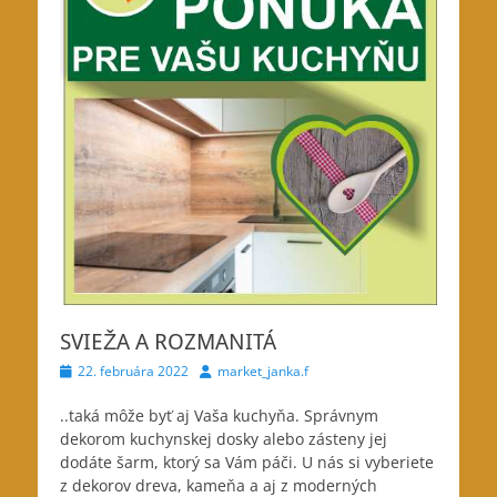
SVIEŽA A ROZMANITÁ
Posted
Author
22. februára 2022
market_janka.f
on
..taká môže byť aj Vaša kuchyňa. Správnym
dekorom kuchynskej dosky alebo zásteny jej
dodáte šarm, ktorý sa Vám páči. U nás si vyberiete
z dekorov
dreva, kameňa a aj z moderných