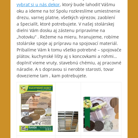
vybrať si u nás dekor
, ktorý bude lahodiť Vášmu
oku a ideme na to! Spolu rozkreslíme umiestnenie
drezu, varnej platne, všetkých výrezov, zaoblení
a špecialít, ktoré potrebujete. V našej stolárskej
dielni Vám dosku aj zástenu pripravíme na
„hotovku“ . Režeme na mieru, hranujeme, robíme
stolárske spoje aj prípravu na spojovací materiál.
Pribalíme Vám k tomu všetko potrebné – spojovače
plátov, kuchynské lišty aj s koncovkami a rohmi…
doplniť vieme vruty, stavebnú chémiu, aj pracovné
náradie. A s dopravou si nerobte starosti, tovar
dovezieme tam , kam potrebujete.