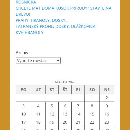
ROSNIČKA
CHCETE MAŤ DOMA KÚSOK PRÍRODY? STAVTE NA
DREVO!
PRAHY, HRANOLY, DOSKY…
TATRANSKÝ PROFIL, DOSKY, DLÁŽKOVICA
KVH HRANOLY
Archív
Archív
AUGUST 2026
PO
UT
ST
ŠT
PI
SO
NE
1
2
3
4
5
6
7
8
9
10
11
12
13
14
15
16
17
18
19
20
21
22
23