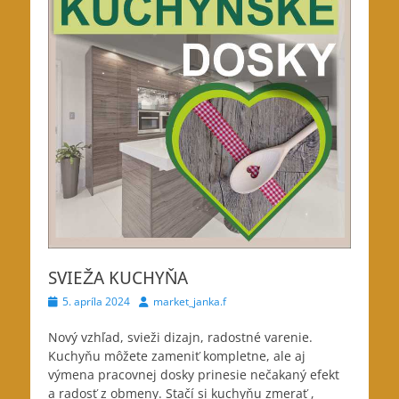
SVIEŽA KUCHYŇA
Posted
Author
5. apríla 2024
market_janka.f
on
Nový vzhľad, svieži dizajn, radostné varenie.
Kuchyňu môžete zameniť kompletne, ale aj
výmena pracovnej dosky prinesie nečakaný efekt
a radosť z obmeny. Stačí si kuchyňu zmerať ,