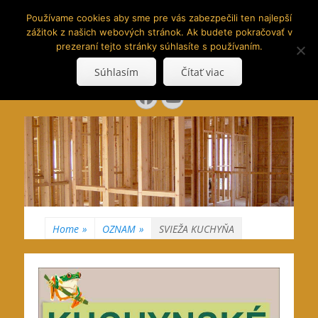
www.hranoly.sk
Používame cookies aby sme pre vás zabezpečili ten najlepší
zážitok z našich webových stránok. Ak budete pokračovať v
…kus prírody priamo k Vám
prezeraní tejto stránky súhlasíte s používaním.
Search
Súhlasím
Čítať viac
for:
Facebook
YouTube
Home
»
OZNAM
»
SVIEŽA KUCHYŇA