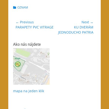
Categories
OZNAM
Navigácia
← Previous
Next →
Previous
Next
PARAPETY PVC VITRAGE
KU DVERÁM
v
post:
post:
JEDNODUCHO PATRIA
článku
Ako nás nájdete
mapa na jeden klik