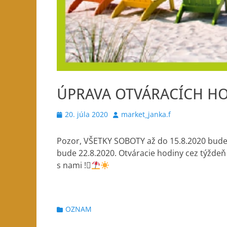
ÚPRAVA OTVÁRACÍCH H
Posted
Author
20. júla 2020
market_janka.f
on
Pozor, VŠETKY SOBOTY až do 15.8.2020 bude
bude 22.8.2020. Otváracie hodiny cez týždeň 
s nami !
Categories
OZNAM