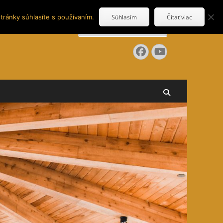
tránky súhlasíte s používaním.
Súhlasím
Čítať viac
Search
for:
Facebook
YouTube
Search