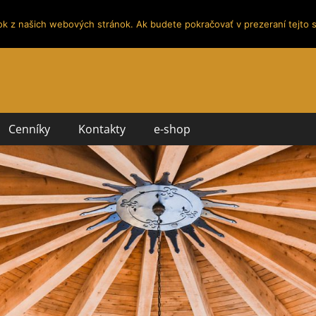
ok z našich webových stránok. Ak budete pokračovať v prezeraní tejto s
Cenníky
Kontakty
e-shop