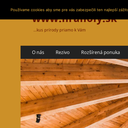
Používame cookies aby sme pre vás zabezpečili ten najlepší zážit
www.hranoly.sk
…kus prírody priamo k Vám
Primary
Skip
O nás
Rezivo
Rozšírená ponuka
to
Menu
content