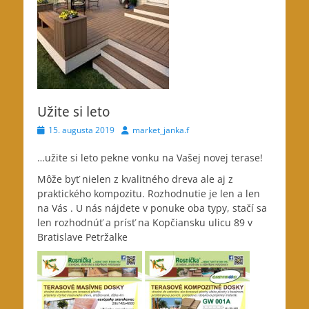
Užite si leto
Posted
Author
15. augusta 2019
market_janka.f
on
…užite si leto pekne vonku na Vašej novej terase!
Môže byť nielen z kvalitného dreva ale aj z
praktického kompozitu. Rozhodnutie je len a len
na Vás . U nás nájdete v ponuke oba typy, stačí sa
len rozhodnúť a prísť na Kopčiansku ulicu 89 v
Bratislave Petržalke