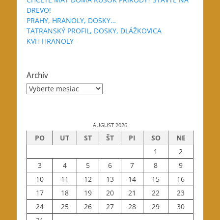
DREVO!
PRAHY, HRANOLY, DOSKY…
TATRANSKÝ PROFIL, DOSKY, DLÁŽKOVICA
KVH HRANOLY
Archív
Archív
AUGUST 2026
PO
UT
ST
ŠT
PI
SO
NE
1
2
3
4
5
6
7
8
9
10
11
12
13
14
15
16
17
18
19
20
21
22
23
24
25
26
27
28
29
30