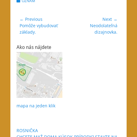
Categories
OZNAM
Navigácia
← Previous
Next →
Previous
Next
Pomôže vybudovať
Neodolateľná
v
post:
post:
základy.
dizajnovka.
článku
Ako nás nájdete
mapa na jeden klik
ROSNIČKA
CHCETE MAŤ DOMA KÚSOK PRÍRODY? STAVTE NA