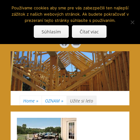
www.hranoly.sk
Používame cookies aby sme pre vás zabezpečili ten najlepší
zážitok z našich webových stránok. Ak budete pokračovať v
…kus prírody priamo k Vám
prezeraní tejto stránky súhlasíte s používaním.
Search
Súhlasím
Čítať viac
for:
Facebook
YouTube
Home
»
OZNAM
»
Užite si leto