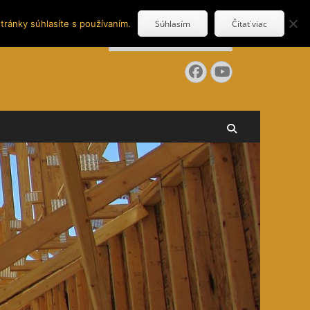
tránky súhlasíte s používaním.
Súhlasím
Čítať viac
Search
for:
Facebook
YouTube
Search