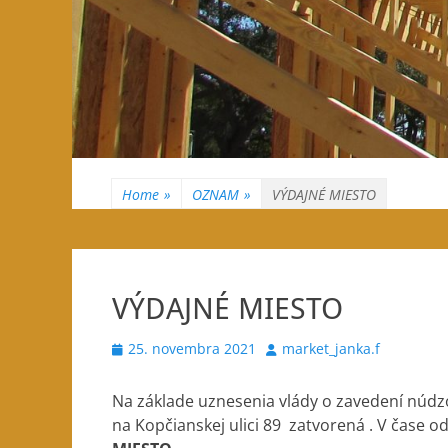
Home
»
OZNAM
»
VÝDAJNÉ MIESTO
VÝDAJNÉ MIESTO
Posted
Author
25. novembra 2021
market_janka.f
on
Na základe uznesenia vlády o zavedení núdz
na Kopčianskej ulici 89 zatvorená . V čase o