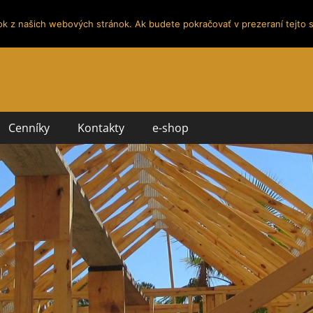
ok z našich webových stránok. Ak budete pokračovať v prezeraní tejto s
Cenníky
Kontakty
e-shop