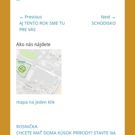
Navigácia
← Previous
Next →
Previous
Next
AJ TENTO ROK SME TU
SCHODISKO
v
post:
post:
PRE VÁS
článku
Ako nás nájdete
mapa na jeden klik
ROSNIČKA
CHCETE MAŤ DOMA KÚSOK PRÍRODY? STAVTE NA