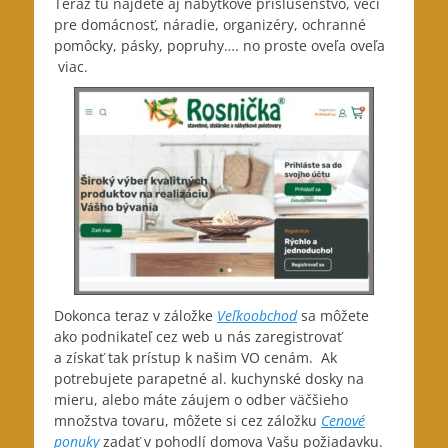
Teraz tu nájdete aj nábytkové príslušenstvo, veci
pre domácnosť, náradie, organizéry, ochranné
pomôcky, pásky, popruhy…. no proste oveľa oveľa
viac.
Dokonca teraz v záložke
Veľkoobchod
sa môžete
ako podnikateľ cez web u nás zaregistrovať
a získať tak prístup k našim VO cenám. Ak
potrebujete parapetné al. kuchynské dosky na
mieru, alebo máte záujem o odber väčšieho
množstva tovaru, môžete si cez záložku
Cenové
ponuky
zadať v pohodlí domova Vašu požiadavku.