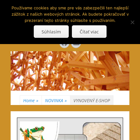
www.hranoly.sk
Používame cookies aby sme pre vás zabezpečili ten najlepší
zážitok z našich webových stránok. Ak budete pokračovať v
…kus prírody priamo k Vám
prezeraní tejto stránky súhlasíte s používaním.
Search
Súhlasím
Čítať viac
for:
Facebook
YouTube
Home
»
NOVINKA
»
VYNOVENÝ E-SHOP