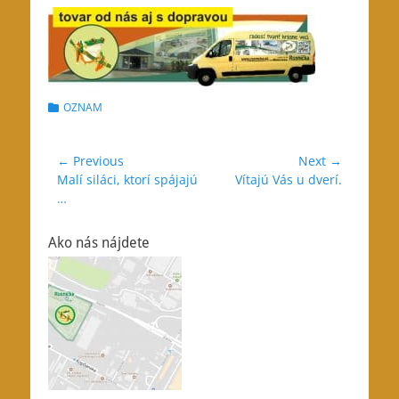
Categories
OZNAM
Navigácia
← Previous
Next →
Previous
Next
Malí siláci, ktorí spájajú
Vítajú Vás u dverí.
v
post:
post:
…
článku
Ako nás nájdete