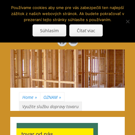
www.hranoly.sk
Používame cookies aby sme pre vás zabezpečili ten najlepší
zážitok z našich webových stránok. Ak budete pokračovať v
…kus prírody priamo k Vám
prezeraní tejto stránky súhlasíte s používaním.
Search
Súhlasím
Čítať viac
for:
Facebook
YouTube
Home
»
OZNAM
»
Využite službu dopravy tovaru