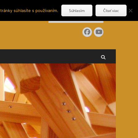
tránky súhlasíte s používaním.
Súhlasím
Čítať viac
Search
for:
Facebook
YouTube
Search