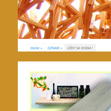
Home
»
OZNAM
»
VŽDY SA HODIA !