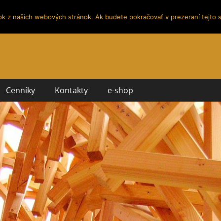
ok z našich webových stránok. Ak budete pokračovať v prezeraní tejto s
Cenníky
Kontakty
e-shop