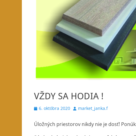
VŽDY SA HODIA !
Posted
Author
6. októbra 2020
market_janka.f
on
Úložných priestorov nikdy nie je dosť! Pon