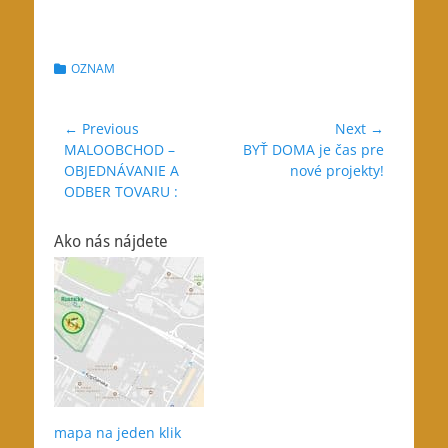
Categories
OZNAM
Navigácia
← Previous
Next →
Previous
Next
MALOOBCHOD –
BYŤ DOMA je čas pre
v
post:
post:
OBJEDNÁVANIE A
nové projekty!
článku
ODBER TOVARU :
Ako nás nájdete
mapa na jeden klik