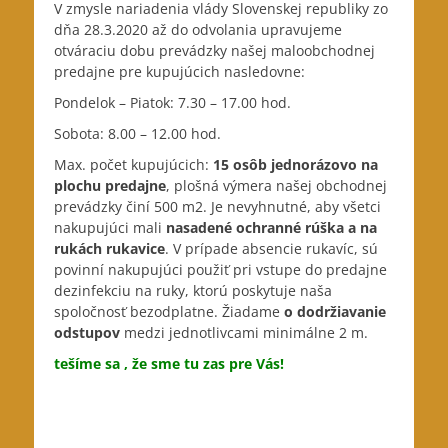
V zmysle nariadenia vlády Slovenskej republiky zo
dňa 28.3.2020
až do odvolania upravujeme
otváraciu dobu prevádzky našej maloobchodnej
predajne pre kupujúcich nasledovne:
Pondelok – Piatok: 7.30 – 17.00 hod.
Sobota: 8.00 – 12.00 hod.
Max. počet kupujúcich:
15 osôb jednorázovo na
plochu predajne
, plošná výmera našej obchodnej
prevádzky činí 500 m2. Je nevyhnutné, aby všetci
nakupujúci mali
nasadené ochranné rúška a na
rukách rukavice
. V prípade absencie rukavíc, sú
povinní nakupujúci použiť pri vstupe do predajne
dezinfekciu na ruky, ktorú poskytuje naša
spoločnosť bezodplatne. Žiadame
o dodržiavanie
odstupov
medzi jednotlivcami minimálne 2 m.
tešíme sa , že sme tu zas pre Vás!