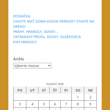
ROSNIČKA
CHCETE MAŤ DOMA KÚSOK PRÍRODY? STAVTE NA
DREVO!
PRAHY, HRANOLY, DOSKY…
TATRANSKÝ PROFIL, DOSKY, DLÁŽKOVICA
KVH HRANOLY
Archív
Archív
AUGUST 2026
PO
UT
ST
ŠT
PI
SO
NE
1
2
3
4
5
6
7
8
9