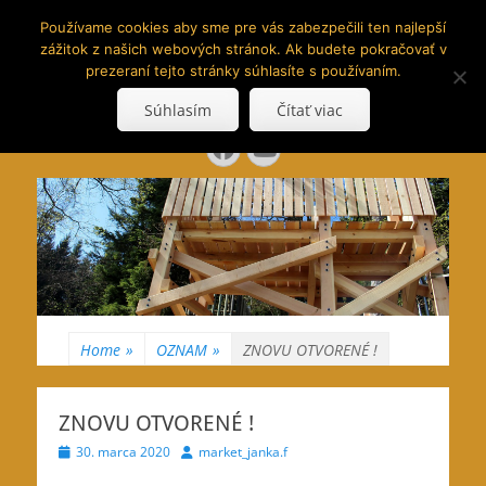
www.hranoly.sk
Používame cookies aby sme pre vás zabezpečili ten najlepší
zážitok z našich webových stránok. Ak budete pokračovať v
…kus prírody priamo k Vám
prezeraní tejto stránky súhlasíte s používaním.
Search
Súhlasím
Čítať viac
for:
Facebook
YouTube
Home
»
OZNAM
»
ZNOVU OTVORENÉ !
ZNOVU OTVORENÉ !
Posted
Author
30. marca 2020
market_janka.f
on