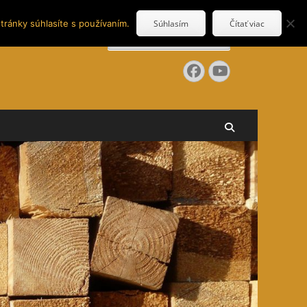
tránky súhlasíte s používaním.
Súhlasím
Čítať viac
Search
for:
Facebook
YouTube
Search