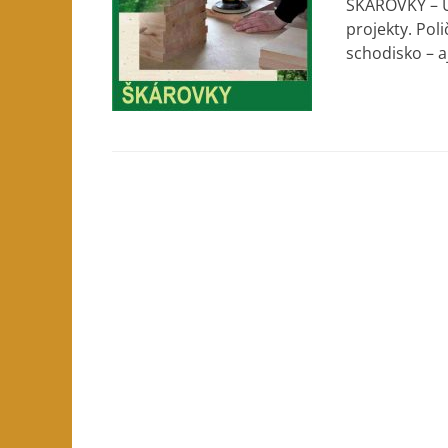
ŠKÁROVKY – Úž
projekty. Pol
schodisko – a