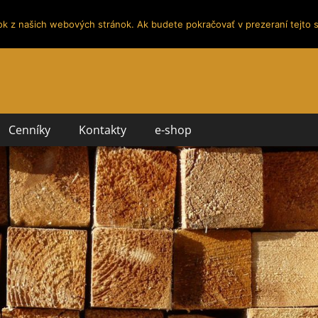
ok z našich webových stránok. Ak budete pokračovať v prezeraní tejto s
Cenníky
Kontakty
e-shop