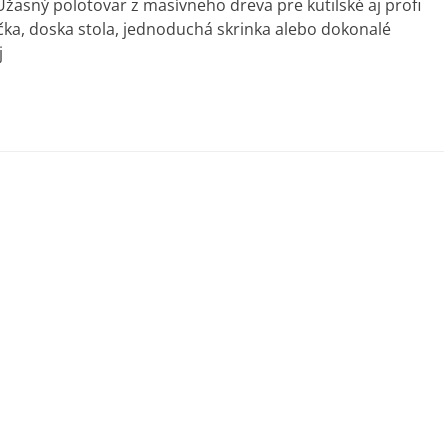
asný polotovar z masívneho dreva pre kutilské aj profi
ička, doska stola, jednoduchá skrinka alebo dokonalé
j