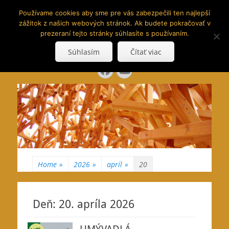
www.hranoly.sk
Používame cookies aby sme pre vás zabezpečili ten najlepší
zážitok z našich webových stránok. Ak budete pokračovať v
…kus prírody priamo k Vám
prezeraní tejto stránky súhlasíte s používaním.
Search
Súhlasím
Čítať viac
for:
Facebook
YouTube
Home
»
2026
»
apríl
»
20
Deň:
20. apríla 2026