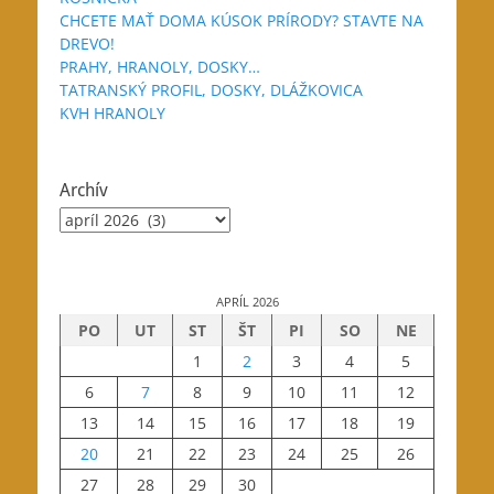
CHCETE MAŤ DOMA KÚSOK PRÍRODY? STAVTE NA
DREVO!
PRAHY, HRANOLY, DOSKY…
TATRANSKÝ PROFIL, DOSKY, DLÁŽKOVICA
KVH HRANOLY
Archív
Archív
APRÍL 2026
PO
UT
ST
ŠT
PI
SO
NE
1
2
3
4
5
6
7
8
9
10
11
12
13
14
15
16
17
18
19
20
21
22
23
24
25
26
27
28
29
30