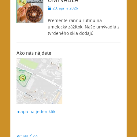
UMÝVADLÁ
Posted
20. apríla 2026
on
Premeňte rannú rutinu na
umelecký zážitok. Naše umývadlá z
tvrdeného skla dodajú
Ako nás nájdete
mapa na jeden klik
ROSNIČKA