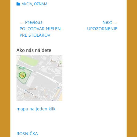
Categories
AKCIA
,
OZNAM
Navigácia
← Previous
Next →
Previous
Next
POLOTOVAR NIELEN
UPOZORNENIE
v
post:
post:
PRE STOLÁROV
článku
Ako nás nájdete
mapa na jeden klik
ROSNIČKA