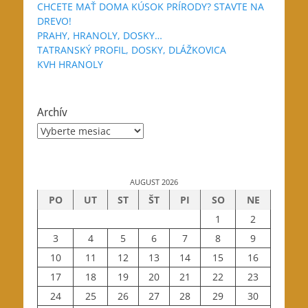
CHCETE MAŤ DOMA KÚSOK PRÍRODY? STAVTE NA
DREVO!
PRAHY, HRANOLY, DOSKY…
TATRANSKÝ PROFIL, DOSKY, DLÁŽKOVICA
KVH HRANOLY
Archív
Archív
AUGUST 2026
PO
UT
ST
ŠT
PI
SO
NE
1
2
3
4
5
6
7
8
9
10
11
12
13
14
15
16
17
18
19
20
21
22
23
24
25
26
27
28
29
30