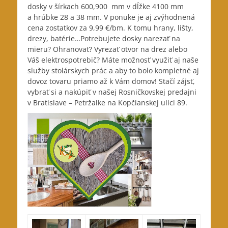
dosky v šírkach 600,900 mm v dĺžke 4100 mm
a hrúbke 28 a 38 mm. V ponuke je aj zvýhodnená
cena zostatkov za 9,99 €/bm. K tomu hrany, lišty,
drezy, batérie…Potrebujete dosky narezať na
mieru? Ohranovať? Vyrezať otvor na drez alebo
Váš elektrospotrebič? Máte možnosť využiť aj naše
služby stolárskych prác a aby to bolo kompletné aj
dovoz tovaru priamo až k Vám domov! Stačí zájsť,
vybrať si a nakúpiť v našej Rosničkovskej predajni
v Bratislave – Petržalke na Kopčianskej ulici 89.