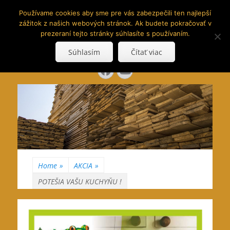
www.hranoly.sk
Používame cookies aby sme pre vás zabezpečili ten najlepší
zážitok z našich webových stránok. Ak budete pokračovať v
…kus prírody priamo k Vám
prezeraní tejto stránky súhlasíte s používaním.
Search
Súhlasím
Čítať viac
for:
Facebook
YouTube
Home
»
AKCIA
»
POTEŠIA VAŠU KUCHYŇU !