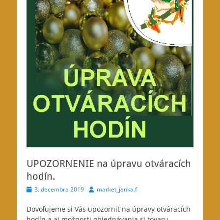
UPOZORNENIE na úpravu otváracích
hodín.
Posted
Author
3. decembra 2019
market_janka.f
on
Dovoľujeme si Vás upozorniť na úpravy otváracích
hodín a aj možnosti objednávania si tovaru.