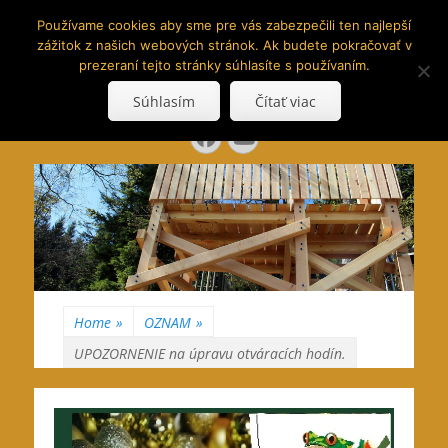
www.hranoly.sk
Používame cookies aby sme pre vás zabezpečili ten najlepší
zážitok z našich webových stránok. Ak budete pokračovať v
…kus prírody priamo k Vám
prezeraní tejto stránky súhlasíte s používaním.
Search
Súhlasím
Čítať viac
for:
Facebook
YouTube
Home
»
OZNAM
»
UPOZORNENIE na úpravu otváracích hodín.