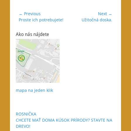
Navigácia
← Previous
Next →
Previous
Next
Proste ich potrebujete!
Užitočná doska.
v
post:
post:
článku
Ako nás nájdete
mapa na jeden klik
ROSNIČKA
CHCETE MAŤ DOMA KÚSOK PRÍRODY? STAVTE NA
DREVO!