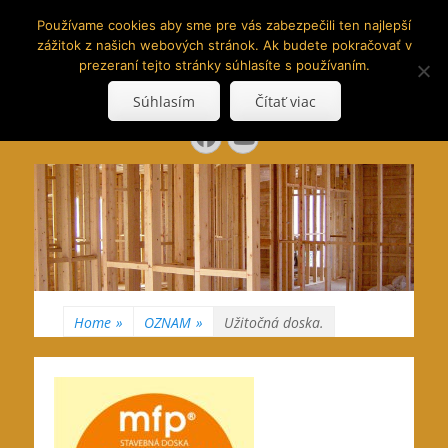
www.hranoly.sk
Používame cookies aby sme pre vás zabezpečili ten najlepší
zážitok z našich webových stránok. Ak budete pokračovať v
…kus prírody priamo k Vám
prezeraní tejto stránky súhlasíte s používaním.
Search
Súhlasím
Čítať viac
for:
Facebook
YouTube
Home
»
OZNAM
»
Užitočná doska.