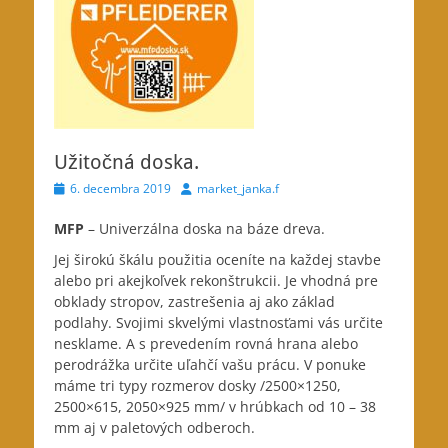
Užitočná doska.
Posted
Author
6. decembra 2019
market_janka.f
on
MFP
– Univerzálna doska na báze dreva.
Jej širokú škálu použitia oceníte na každej stavbe
alebo pri akejkoľvek rekonštrukcii. Je vhodná pre
obklady stropov, zastrešenia aj ako základ
podlahy. Svojimi skvelými vlastnosťami vás určite
nesklame. A s prevedením rovná hrana alebo
perodrážka určite uľahčí vašu prácu. V ponuke
máme tri typy rozmerov dosky /2500×1250,
2500×615, 2050×925 mm/ v hrúbkach od 10 – 38
mm aj v paletových odberoch.