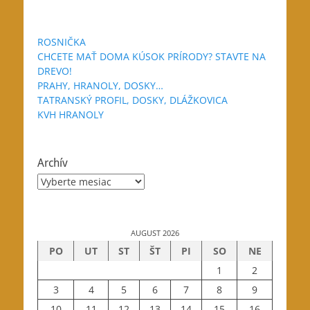
ROSNIČKA
CHCETE MAŤ DOMA KÚSOK PRÍRODY? STAVTE NA
DREVO!
PRAHY, HRANOLY, DOSKY…
TATRANSKÝ PROFIL, DOSKY, DLÁŽKOVICA
KVH HRANOLY
Archív
Archív
AUGUST 2026
PO
UT
ST
ŠT
PI
SO
NE
1
2
3
4
5
6
7
8
9
10
11
12
13
14
15
16