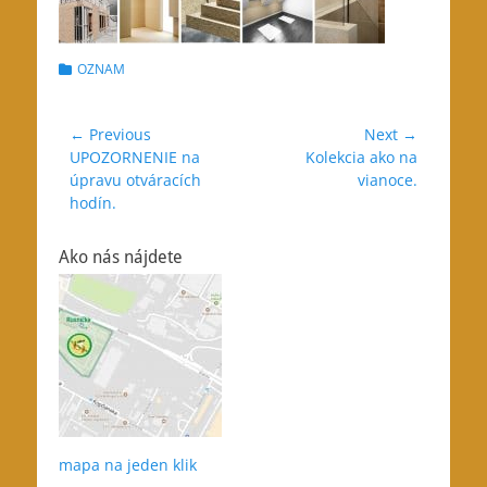
Categories
OZNAM
Navigácia
← Previous
Next →
Previous
Next
UPOZORNENIE na
Kolekcia ako na
v
post:
post:
úpravu otváracích
vianoce.
článku
hodín.
Ako nás nájdete
mapa na jeden klik