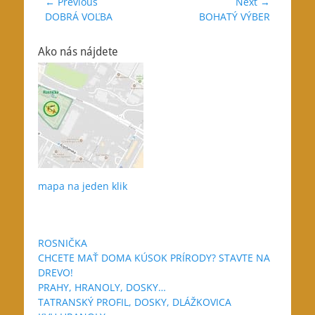
Navigácia
← Previous
Next →
Previous
Next
DOBRÁ VOĽBA
BOHATÝ VÝBER
v
post:
post:
článku
Ako nás nájdete
mapa na jeden klik
ROSNIČKA
CHCETE MAŤ DOMA KÚSOK PRÍRODY? STAVTE NA
DREVO!
PRAHY, HRANOLY, DOSKY…
TATRANSKÝ PROFIL, DOSKY, DLÁŽKOVICA