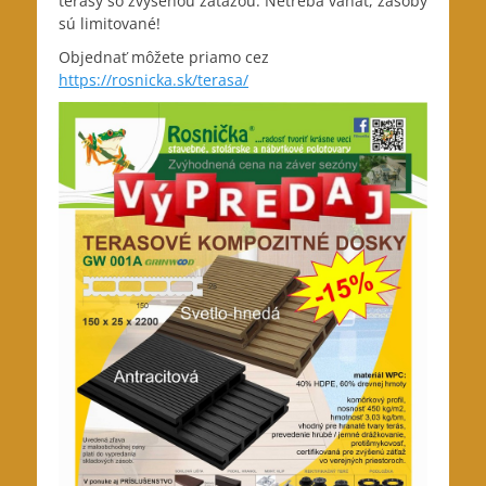
terasy so zvýšenou záťažou. Netreba váhať, zásoby
sú limitované!
Objednať môžete priamo cez
https://rosnicka.sk/terasa/