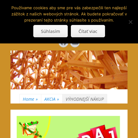
www.hranoly.sk
Používame cookies aby sme pre vás zabezpečili ten najlepší
zážitok z našich webových stránok. Ak budete pokračovať v
…kus prírody priamo k Vám
prezeraní tejto stránky súhlasíte s používaním.
Search
Súhlasím
Čítať viac
for:
Facebook
YouTube
Home
»
AKCIA
»
VÝHODNEJŠÍ NÁKUP