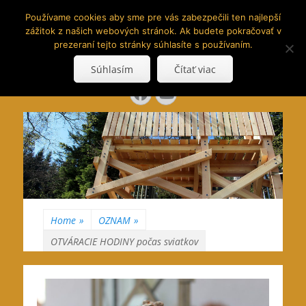
www.hranoly.sk
Používame cookies aby sme pre vás zabezpečili ten najlepší
zážitok z našich webových stránok. Ak budete pokračovať v
…kus prírody priamo k Vám
prezeraní tejto stránky súhlasíte s používaním.
Search
Súhlasím
Čítať viac
for:
Facebook
YouTube
Home
»
OZNAM
»
OTVÁRACIE HODINY počas sviatkov