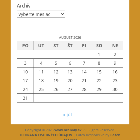
Archív
Archív
AUGUST 2026
PO
UT
ST
ŠT
PI
SO
NE
1
2
3
4
5
6
7
8
9
10
11
12
13
14
15
16
17
18
19
20
21
22
23
24
25
26
27
28
29
30
31
« júl
Copyright © 2026
www.hranoly.sk
. All Rights Reserved.
OCHRANA OSOBNÝCH ÚDAJOV
| Catch Responsive by
Catch
Themes