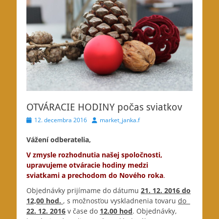
OTVÁRACIE HODINY počas sviatkov
Posted
Author
12. decembra 2016
market_janka.f
on
Vážení odberatelia,
V zmysle rozhodnutia našej spoločnosti,
upravujeme otváracie hodiny medzi
sviatkami a prechodom do Nového roka
.
Objednávky prijímame do dátumu
21. 12. 2016 do
12,00 hod.
, s možnosťou vyskladnenia tovaru
do
22. 12. 2016
v čase do
12.00 hod
. Objednávky,