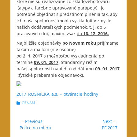
ktoré
nie sú realizované zo skladového tovaru
(atypy a farebne upravované parapety) je
potrebné objednať s predstihom plnenia tak, aby
ich naša spoločnosť mohla vyskladniť v zmysle
našich dodávateľských podmienok, t. j. do 5
pracovných dní, maxim. však
do
16. 12. 2016.
Najbližšie objednávky
po Novom roku
prijímame
faxom a mailom (nie osobne)
od
2. 1. 2017
s možnosťou vyskladnenia po
termíne
09. 01. 2017
. Štandardný režim
našej spoločnosti nabieha od dátumu
09. 01. 2017
(fyzické preberanie objednávok).
2017_ROSNIČKA_a.s._-_otváracie_hodiny_
Categories
OZNAM
Navigácia
← Previous
Next →
Previous
Next
Police na mieru
PF 2017
v
post:
post: